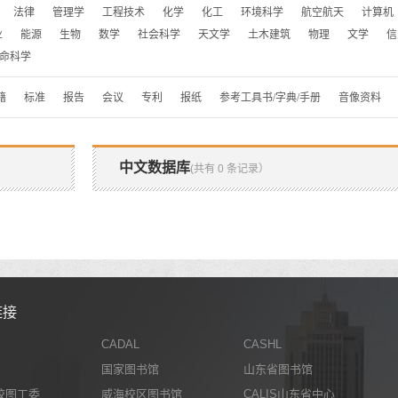
法律
管理学
工程技术
化学
化工
环境科学
航空航天
计算机
业
能源
生物
数学
社会科学
天文学
土木建筑
物理
文学
信
命科学
籍
标准
报告
会议
专利
报纸
参考工具书/字典/手册
音像资料
中文数据库
(共有 0 条记录）
链接
CADAL
CASHL
国家图书馆
山东省图书馆
校图工委
威海校区图书馆
CALIS山东省中心