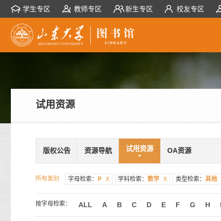
学生专区
教师专区
新生专区
校友专区
试用资源
试用资源
版权公告
资源导航
OA资源
所有类别
字母检索：
P
X
学科检索：
数学
X
类型检索：
其他
按字母检索：
ALL
A
B
C
D
E
F
G
H