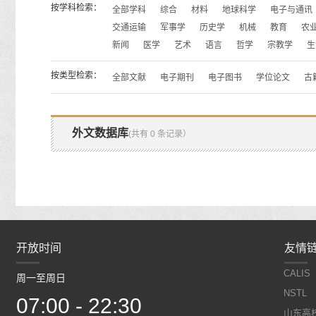
按学科检索：
全部学科
综合
材料
地球科学
电子与通讯
交通运输
军事学
历史学
机械
教育
农
新闻
医学
艺术
语言
哲学
宗教学
生
按类型检索：
全部文献
电子期刊
电子图书
学位论文
古
外文数据库
(共有 0 条记录）
开放时间
开放时间
友情
CALIS
周一至周日
周一至周日
NSTL
07:00 - 22:30
07:00 - 22:30
山东高