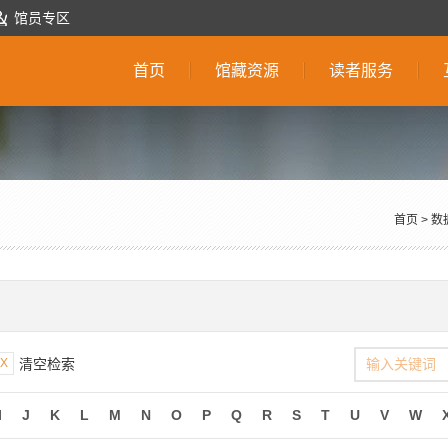
馆员专区
首页
馆藏资源
读者服务
首页
>
数
X
清空检索
I
J
K
L
M
N
O
P
Q
R
S
T
U
V
W