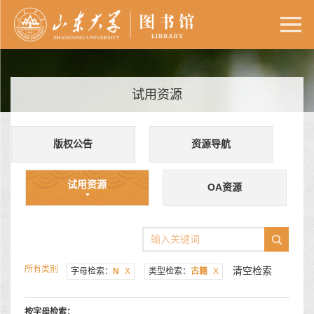
试用资源
版权公告
资源导航
试用资源
OA资源
所有类别
清空检索
字母检索：
N
X
类型检索：
古籍
X
按字母检索：