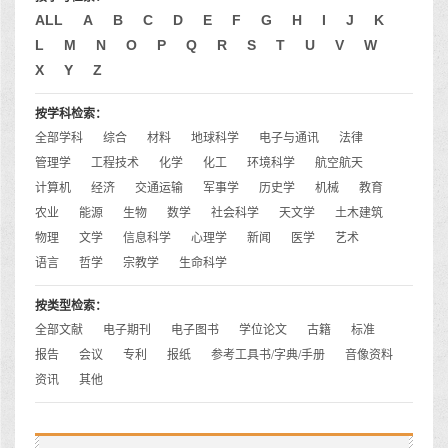
ALL
A
B
C
D
E
F
G
H
I
J
K
L
M
N
O
P
Q
R
S
T
U
V
W
X
Y
Z
按学科检索：
全部学科
综合
材料
地球科学
电子与通讯
法律
管理学
工程技术
化学
化工
环境科学
航空航天
计算机
经济
交通运输
军事学
历史学
机械
教育
农业
能源
生物
数学
社会科学
天文学
土木建筑
物理
文学
信息科学
心理学
新闻
医学
艺术
语言
哲学
宗教学
生命科学
按类型检索：
全部文献
电子期刊
电子图书
学位论文
古籍
标准
报告
会议
专利
报纸
参考工具书/字典/手册
音像资料
资讯
其他