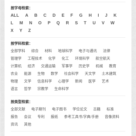
按字母检索：
ALL
A
B
C
D
E
F
G
H
I
J
K
L
M
N
O
P
Q
R
S
T
U
V
W
X
Y
Z
按学科检索：
全部学科
综合
材料
地球科学
电子与通讯
法律
管理学
工程技术
化学
化工
环境科学
航空航天
计算机
经济
交通运输
军事学
历史学
机械
教育
农业
能源
生物
数学
社会科学
天文学
土木建筑
物理
文学
信息科学
心理学
新闻
医学
艺术
语言
哲学
宗教学
生命科学
按类型检索：
全部文献
电子期刊
电子图书
学位论文
古籍
标准
报告
会议
专利
报纸
参考工具书/字典/手册
音像资料
资讯
其他