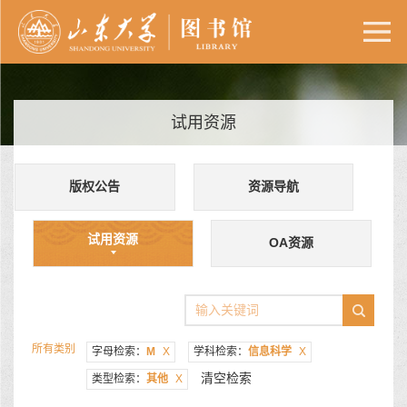
试用资源
版权公告
资源导航
试用资源
OA资源
所有类别
字母检索：
M
X
学科检索：
信息科学
X
清空检索
类型检索：
其他
X