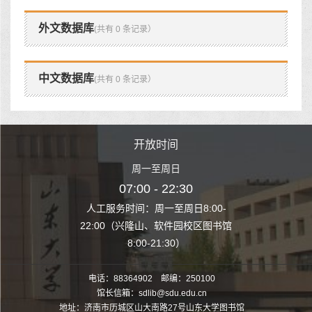
外文数据库
(共有 0 条记录）
中文数据库
(共有 0 条记录）
时间
开放时间
开
至周日
周一至周日
周一
 22:30
07:00 - 22:30
07:00
至周日8:00-
人工服务时间：周一至周日8:00-
人工服务时间：
、软件园校区图书馆
22:00（兴隆山、软件园校区图书馆
22:00（兴隆
1:30）
8:00-21:30）
8:00
电话：88364902 邮编：250100
馆长信箱：sdlib@sdu.edu.cn
地址：济南市历城区山大南路27号山东大学图书馆