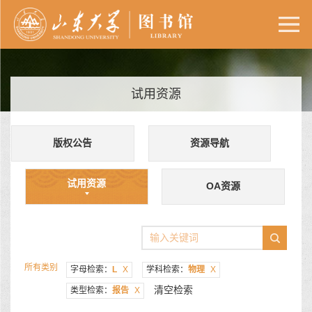
试用资源
版权公告
资源导航
试用资源
OA资源
所有类别
字母检索：
L
X
学科检索：
物理
X
清空检索
类型检索：
报告
X