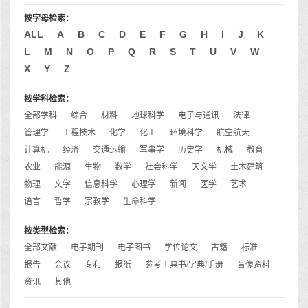
按字母检索：
ALL
A
B
C
D
E
F
G
H
I
J
K
L
M
N
O
P
Q
R
S
T
U
V
W
X
Y
Z
按学科检索：
全部学科
综合
材料
地球科学
电子与通讯
法律
管理学
工程技术
化学
化工
环境科学
航空航天
计算机
经济
交通运输
军事学
历史学
机械
教育
农业
能源
生物
数学
社会科学
天文学
土木建筑
物理
文学
信息科学
心理学
新闻
医学
艺术
语言
哲学
宗教学
生命科学
按类型检索：
全部文献
电子期刊
电子图书
学位论文
古籍
标准
报告
会议
专利
报纸
参考工具书/字典/手册
音像资料
资讯
其他