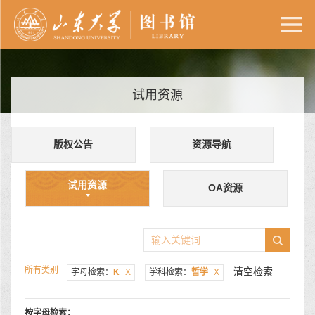
试用资源
版权公告
资源导航
试用资源
OA资源
所有类别
清空检索
字母检索：
K
X
学科检索：
哲学
X
按字母检索：