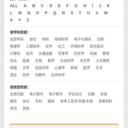
ALL
A
B
C
D
E
F
G
H
I
J
K
L
M
N
O
P
Q
R
S
T
U
V
W
X
Y
Z
按学科检索：
全部学科
综合
材料
地球科学
电子与通讯
法律
管理学
工程技术
化学
化工
环境科学
航空航天
计算机
经济
交通运输
军事学
历史学
机械
教育
农业
能源
生物
数学
社会科学
天文学
土木建筑
物理
文学
信息科学
心理学
新闻
医学
艺术
语言
哲学
宗教学
生命科学
按类型检索：
全部文献
电子期刊
电子图书
学位论文
古籍
标准
报告
会议
专利
报纸
参考工具书/字典/手册
音像资料
资讯
其他