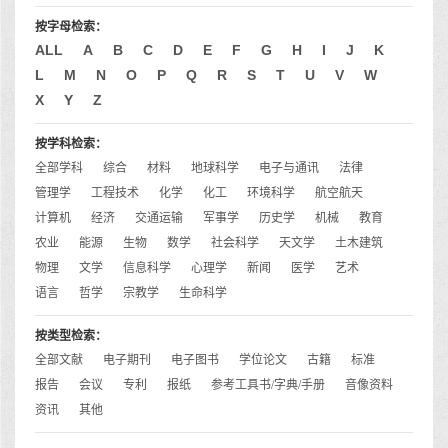
按字母检索：
ALL
A
B
C
D
E
F
G
H
I
J
K
L
M
N
O
P
Q
R
S
T
U
V
W
X
Y
Z
按学科检索：
全部学科
综合
材料
地球科学
电子与通讯
法律
管理学
工程技术
化学
化工
环境科学
航空航天
计算机
经济
交通运输
军事学
历史学
机械
教育
农业
能源
生物
数学
社会科学
天文学
土木建筑
物理
文学
信息科学
心理学
新闻
医学
艺术
语言
哲学
宗教学
生命科学
按类型检索：
全部文献
电子期刊
电子图书
学位论文
古籍
标准
报告
会议
专利
报纸
参考工具书/字典/手册
音像资料
资讯
其他