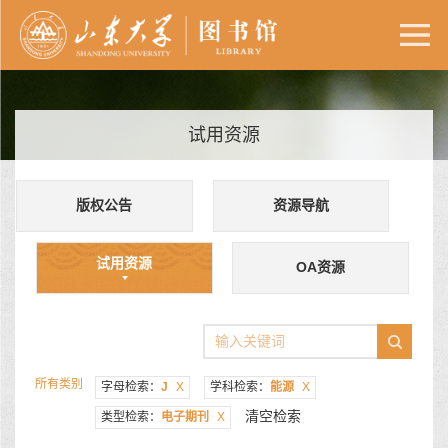
试用资源
版权公告
资源导航
试用资源
OA资源
所有类别
字母检索：
J
X
学科检索：
能源
X
清空检索
类型检索：
电子期刊
X