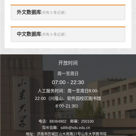
外文数据库
(共有 0 条记录）
中文数据库
(共有 0 条记录）
时间
开放时间
开
至周日
周一至周日
周一
 22:30
07:00 - 22:30
07:00
至周日8:00-
人工服务时间：周一至周日8:00-
人工服务时间：
、软件园校区图书馆
22:00（兴隆山、软件园校区图书馆
22:00（兴隆
1:30）
8:00-21:30）
8:00
电话：88364902 邮编：250100
馆长信箱：sdlib@sdu.edu.cn
地址：济南市历城区山大南路27号山东大学图书馆