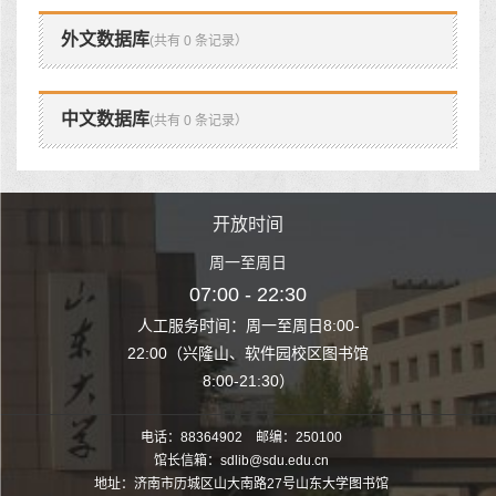
外文数据库
(共有 0 条记录）
中文数据库
(共有 0 条记录）
时间
开放时间
开
至周日
周一至周日
周一
 22:30
07:00 - 22:30
07:00
至周日8:00-
人工服务时间：周一至周日8:00-
人工服务时间：
、软件园校区图书馆
22:00（兴隆山、软件园校区图书馆
22:00（兴隆
1:30）
8:00-21:30）
8:00
电话：88364902 邮编：250100
馆长信箱：sdlib@sdu.edu.cn
地址：济南市历城区山大南路27号山东大学图书馆