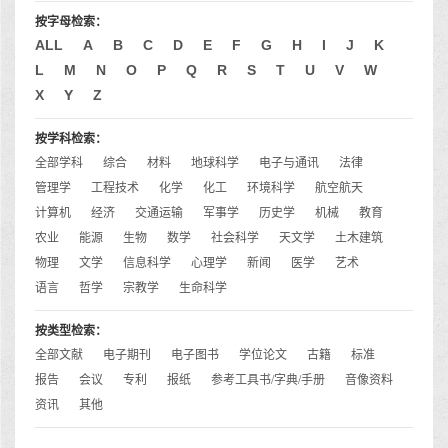
按字母检索：
ALL
A
B
C
D
E
F
G
H
I
J
K
L
M
N
O
P
Q
R
S
T
U
V
W
X
Y
Z
按学科检索：
全部学科
综合
材料
地球科学
电子与通讯
法律
管理学
工程技术
化学
化工
环境科学
航空航天
计算机
经济
交通运输
军事学
历史学
机械
教育
农业
能源
生物
数学
社会科学
天文学
土木建筑
物理
文学
信息科学
心理学
新闻
医学
艺术
语言
哲学
宗教学
生命科学
按类型检索：
全部文献
电子期刊
电子图书
学位论文
古籍
标准
报告
会议
专利
报纸
参考工具书/字典/手册
音像资料
资讯
其他