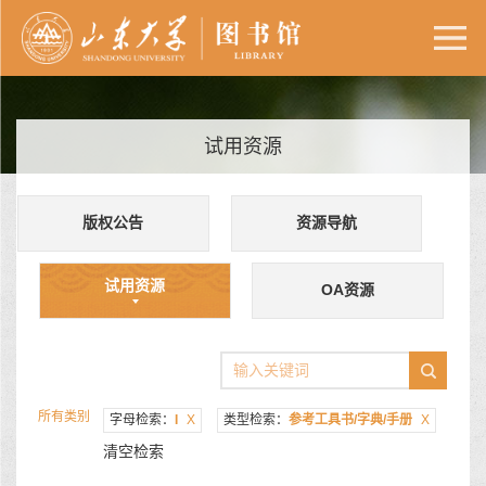
试用资源
版权公告
资源导航
试用资源
OA资源
所有类别
字母检索：
I
X
类型检索：
参考工具书/字典/手册
X
清空检索