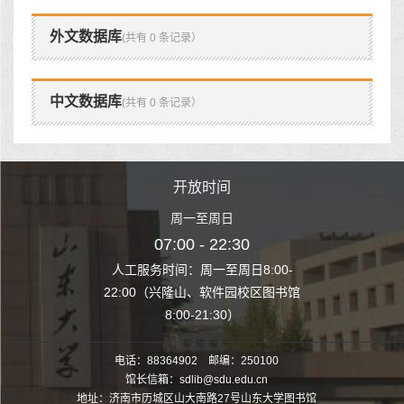
外文数据库
(共有 0 条记录）
中文数据库
(共有 0 条记录）
时间
开放时间
开
至周日
周一至周日
周一
 22:30
07:00 - 22:30
07:00
至周日8:00-
人工服务时间：周一至周日8:00-
人工服务时间：
、软件园校区图书馆
22:00（兴隆山、软件园校区图书馆
22:00（兴隆
1:30）
8:00-21:30）
8:00
电话：88364902 邮编：250100
馆长信箱：sdlib@sdu.edu.cn
地址：济南市历城区山大南路27号山东大学图书馆