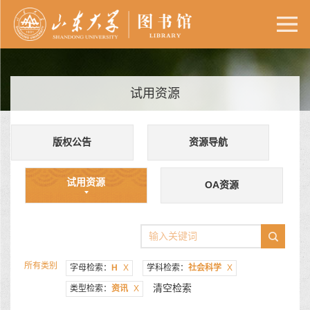
试用资源
版权公告
资源导航
试用资源
OA资源
所有类别
字母检索：
H
X
学科检索：
社会科学
X
清空检索
类型检索：
资讯
X