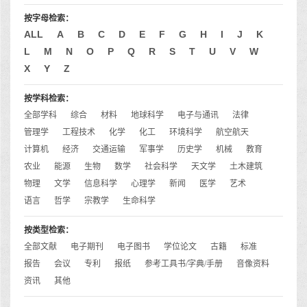
按字母检索：
ALL
A
B
C
D
E
F
G
H
I
J
K
L
M
N
O
P
Q
R
S
T
U
V
W
X
Y
Z
按学科检索：
全部学科
综合
材料
地球科学
电子与通讯
法律
管理学
工程技术
化学
化工
环境科学
航空航天
计算机
经济
交通运输
军事学
历史学
机械
教育
农业
能源
生物
数学
社会科学
天文学
土木建筑
物理
文学
信息科学
心理学
新闻
医学
艺术
语言
哲学
宗教学
生命科学
按类型检索：
全部文献
电子期刊
电子图书
学位论文
古籍
标准
报告
会议
专利
报纸
参考工具书/字典/手册
音像资料
资讯
其他