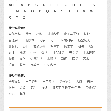
ALL
A
B
C
D
E
F
G
H
I
J
K
L
M
N
O
P
Q
R
S
T
U
V
W
X
Y
Z
按学科检索：
全部学科
综合
材料
地球科学
电子与通讯
法律
管理学
工程技术
化学
化工
环境科学
航空航天
计算机
经济
交通运输
军事学
历史学
机械
教育
农业
能源
生物
数学
社会科学
天文学
土木建筑
物理
文学
信息科学
心理学
新闻
医学
艺术
语言
哲学
宗教学
生命科学
按类型检索：
全部文献
电子期刊
电子图书
学位论文
古籍
标准
报告
会议
专利
报纸
参考工具书/字典/手册
音像资料
资讯
其他