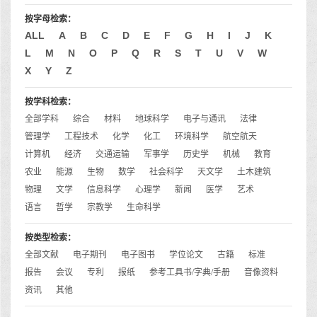
按字母检索：
ALL
A
B
C
D
E
F
G
H
I
J
K
L
M
N
O
P
Q
R
S
T
U
V
W
X
Y
Z
按学科检索：
全部学科
综合
材料
地球科学
电子与通讯
法律
管理学
工程技术
化学
化工
环境科学
航空航天
计算机
经济
交通运输
军事学
历史学
机械
教育
农业
能源
生物
数学
社会科学
天文学
土木建筑
物理
文学
信息科学
心理学
新闻
医学
艺术
语言
哲学
宗教学
生命科学
按类型检索：
全部文献
电子期刊
电子图书
学位论文
古籍
标准
报告
会议
专利
报纸
参考工具书/字典/手册
音像资料
资讯
其他