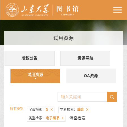
试用资源
版权公告
资源导航
试用资源
OA资源
所有类别
字母检索：
D
X
学科检索：
综合
X
清空检索
类型检索：
电子图书
X