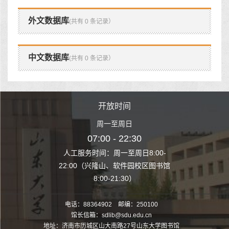
外文数据库
(共有 0 条记录）
中文数据库
(共有 0 条记录）
时间
开放时间
开
至周日
周一至周日
周一
 22:30
07:00 - 22:30
07:00
至周日8:00-
人工服务时间：周一至周日8:00-
人工服务时间：
、软件园校区图书馆
22:00（兴隆山、软件园校区图书馆
22:00（兴隆
1:30）
8:00-21:30）
8:00
电话：88364902 邮编：250100
馆长信箱：sdlib@sdu.edu.cn
地址：济南市历城区山大南路27号山东大学图书馆