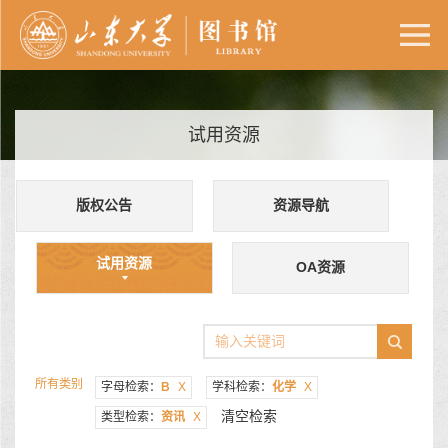
试用资源
版权公告
资源导航
试用资源
OA资源
所有类别
字母检索：
B
X
学科检索：
化学
X
清空检索
类型检索：
资讯
X