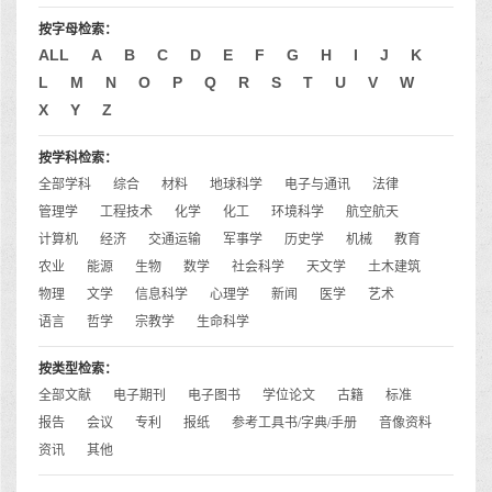
按字母检索：
ALL
A
B
C
D
E
F
G
H
I
J
K
L
M
N
O
P
Q
R
S
T
U
V
W
X
Y
Z
按学科检索：
全部学科
综合
材料
地球科学
电子与通讯
法律
管理学
工程技术
化学
化工
环境科学
航空航天
计算机
经济
交通运输
军事学
历史学
机械
教育
农业
能源
生物
数学
社会科学
天文学
土木建筑
物理
文学
信息科学
心理学
新闻
医学
艺术
语言
哲学
宗教学
生命科学
按类型检索：
全部文献
电子期刊
电子图书
学位论文
古籍
标准
报告
会议
专利
报纸
参考工具书/字典/手册
音像资料
资讯
其他