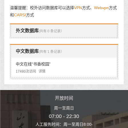
温馨提醒：校外访问数据库可以选择
VPN
方式、
Webvpn
方式
和
CARSI
方式
外文数据库
(共有 0 条记录）
中文数据库
(共有 1 条记录）
中文在线“书香校园”
17480次访问
详情
时间
开放时间
开
至周日
周一至周日
周一
 22:30
07:00 - 22:30
07:00
至周日8:00-
人工服务时间：周一至周日8:00-
人工服务时间：