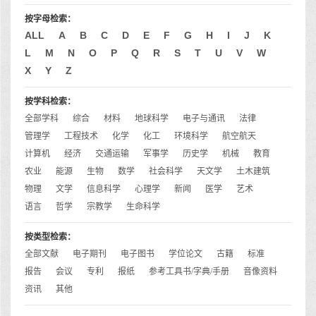
按字母检索：
ALL
A
B
C
D
E
F
G
H
I
J
K
L
M
N
O
P
Q
R
S
T
U
V
W
X
Y
Z
按学科检索：
全部学科
综合
材料
地球科学
电子与通讯
法律
管理学
工程技术
化学
化工
环境科学
航空航天
计算机
经济
交通运输
军事学
历史学
机械
教育
农业
能源
生物
数学
社会科学
天文学
土木建筑
物理
文学
信息科学
心理学
新闻
医学
艺术
语言
哲学
宗教学
生命科学
按类型检索：
全部文献
电子期刊
电子图书
学位论文
古籍
标准
报告
会议
专利
报纸
参考工具书/字典/手册
音像资料
资讯
其他