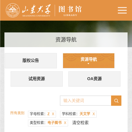
资源导航
资源导航
版权公告
试用资源
OA资源
所有类别
字母检索：
Z
X
学科检索：
天文学
X
清空检索
类型检索：
电子图书
X