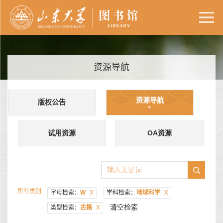
资源导航
资源导航
版权公告
试用资源
OA资源
所有类别
字母检索：
W
X
学科检索：
地球科学
X
清空检索
类型检索：
古籍
X