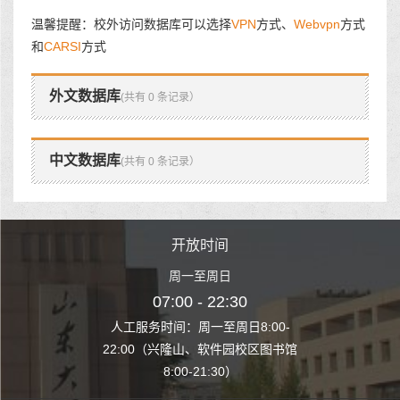
温馨提醒：校外访问数据库可以选择
VPN
方式、
Webvpn
方式
和
CARSI
方式
外文数据库
(共有 0 条记录）
中文数据库
(共有 0 条记录）
时间
开放时间
开
至周日
周一至周日
周一
 22:30
07:00 - 22:30
07:00
至周日8:00-
人工服务时间：周一至周日8:00-
人工服务时间：
、软件园校区图书馆
22:00（兴隆山、软件园校区图书馆
22:00（兴隆
1:30）
8:00-21:30）
8:00