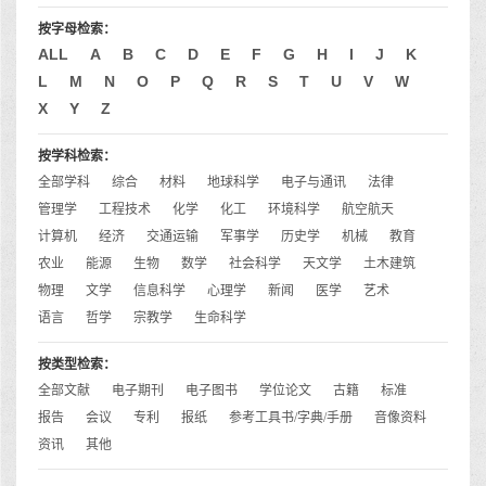
按字母检索：
ALL
A
B
C
D
E
F
G
H
I
J
K
L
M
N
O
P
Q
R
S
T
U
V
W
X
Y
Z
按学科检索：
全部学科
综合
材料
地球科学
电子与通讯
法律
管理学
工程技术
化学
化工
环境科学
航空航天
计算机
经济
交通运输
军事学
历史学
机械
教育
农业
能源
生物
数学
社会科学
天文学
土木建筑
物理
文学
信息科学
心理学
新闻
医学
艺术
语言
哲学
宗教学
生命科学
按类型检索：
全部文献
电子期刊
电子图书
学位论文
古籍
标准
报告
会议
专利
报纸
参考工具书/字典/手册
音像资料
资讯
其他