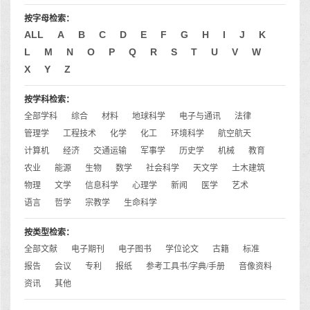
按字母检索：
ALL
A
B
C
D
E
F
G
H
I
J
K
L
M
N
O
P
Q
R
S
T
U
V
W
X
Y
Z
按学科检索：
全部学科
综合
材料
地球科学
电子与通讯
法律
管理学
工程技术
化学
化工
环境科学
航空航天
计算机
经济
交通运输
军事学
历史学
机械
教育
农业
能源
生物
数学
社会科学
天文学
土木建筑
物理
文学
信息科学
心理学
新闻
医学
艺术
语言
哲学
宗教学
生命科学
按类型检索：
全部文献
电子期刊
电子图书
学位论文
古籍
标准
报告
会议
专利
报纸
参考工具书/字典/手册
音像资料
资讯
其他