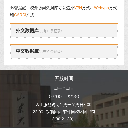
温馨提醒：校外访问数据库可以选择
VPN
方式、
Webvpn
方式
和
CARSI
方式
外文数据库
(共有 0 条记录）
中文数据库
(共有 0 条记录）
时间
开放时间
开
至周日
周一至周日
周一
 22:30
07:00 - 22:30
07:00
至周日8:00-
人工服务时间：周一至周日8:00-
人工服务时间：
、软件园校区图书馆
22:00（兴隆山、软件园校区图书馆
22:00（兴隆
1:30）
8:00-21:30）
8:00