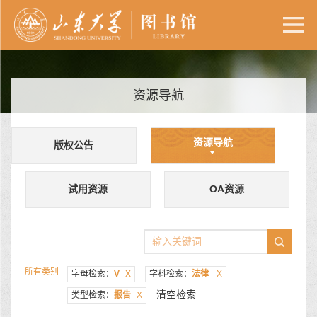
资源导航
资源导航
版权公告
试用资源
OA资源
所有类别
字母检索：
V
X
学科检索：
法律
X
清空检索
类型检索：
报告
X