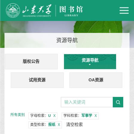
资源导航
资源导航
版权公告
试用资源
OA资源
所有类别
字母检索：
U
X
学科检索：
军事学
X
清空检索
类型检索：
报纸
X