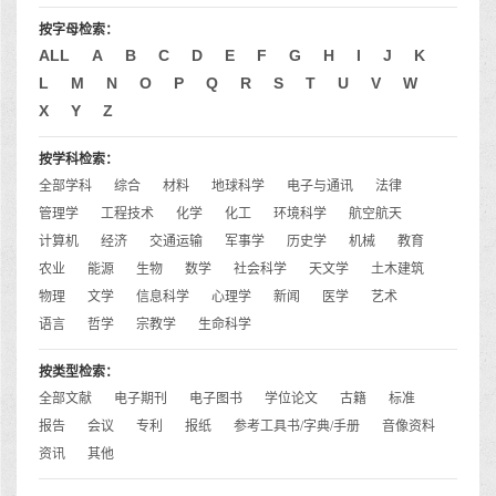
按字母检索：
ALL
A
B
C
D
E
F
G
H
I
J
K
L
M
N
O
P
Q
R
S
T
U
V
W
X
Y
Z
按学科检索：
全部学科
综合
材料
地球科学
电子与通讯
法律
管理学
工程技术
化学
化工
环境科学
航空航天
计算机
经济
交通运输
军事学
历史学
机械
教育
农业
能源
生物
数学
社会科学
天文学
土木建筑
物理
文学
信息科学
心理学
新闻
医学
艺术
语言
哲学
宗教学
生命科学
按类型检索：
全部文献
电子期刊
电子图书
学位论文
古籍
标准
报告
会议
专利
报纸
参考工具书/字典/手册
音像资料
资讯
其他