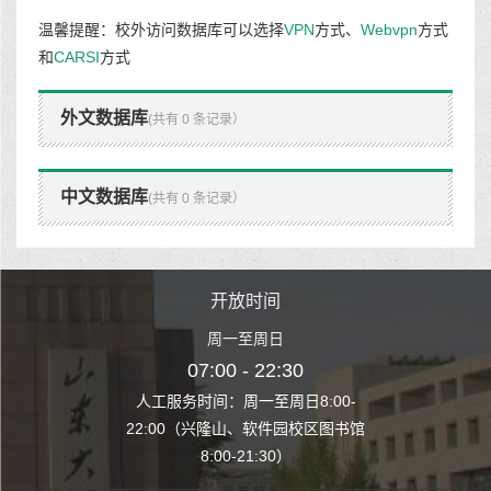
温馨提醒：校外访问数据库可以选择
VPN
方式、
Webvpn
方式
和
CARSI
方式
外文数据库
(共有 0 条记录）
中文数据库
(共有 0 条记录）
时间
开放时间
开
至周日
周一至周日
周一
 22:30
07:00 - 22:30
07:00
至周日8:00-
人工服务时间：周一至周日8:00-
人工服务时间：
、软件园校区图书馆
22:00（兴隆山、软件园校区图书馆
22:00（兴隆
1:30）
8:00-21:30）
8:00