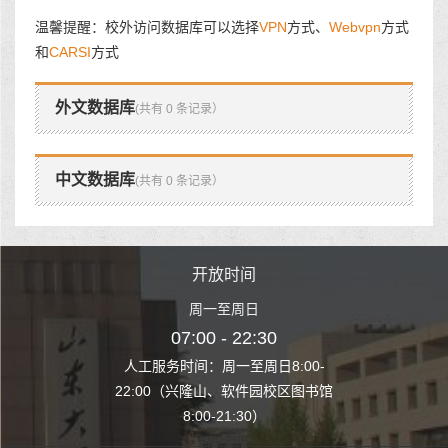
温馨提醒：校外访问数据库可以选择
VPN
方式、
Webvpn
方式
和
CARSI
方式
外文数据库
(共有 0 条记录）
中文数据库
(共有 0 条记录）
时间
开放时间
开
至周日
周一至周日
周一
 22:30
07:00 - 22:30
07:00
至周日8:00-
人工服务时间：周一至周日8:00-
人工服务时间：
、软件园校区图书馆
22:00（兴隆山、软件园校区图书馆
22:00（兴隆
1:30）
8:00-21:30）
8:00