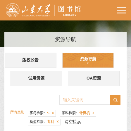
资源导航
资源导航
版权公告
试用资源
OA资源
所有类别
字母检索：
S
X
学科检索：
计算机
X
清空检索
类型检索：
专利
X