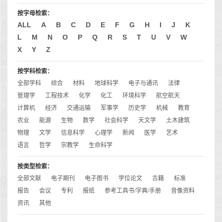
按字母检索：
ALL
A
B
C
D
E
F
G
H
I
J
K
L
M
N
O
P
Q
R
S
T
U
V
W
X
Y
Z
按学科检索：
全部学科
综合
材料
地球科学
电子与通讯
法律
管理学
工程技术
化学
化工
环境科学
航空航天
计算机
经济
交通运输
军事学
历史学
机械
教育
农业
能源
生物
数学
社会科学
天文学
土木建筑
物理
文学
信息科学
心理学
新闻
医学
艺术
语言
哲学
宗教学
生命科学
按类型检索：
全部文献
电子期刊
电子图书
学位论文
古籍
标准
报告
会议
专利
报纸
参考工具书/字典/手册
音像资料
资讯
其他