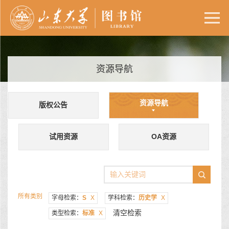
资源导航
资源导航
版权公告
试用资源
OA资源
所有类别
字母检索：
S
X
学科检索：
历史学
X
清空检索
类型检索：
标准
X