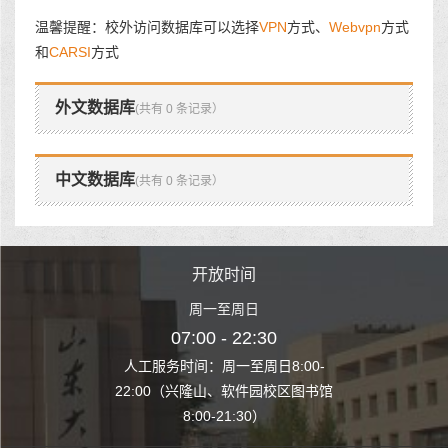
温馨提醒：校外访问数据库可以选择
VPN
方式、
Webvpn
方式
和
CARSI
方式
外文数据库
(共有 0 条记录）
中文数据库
(共有 0 条记录）
时间
开放时间
开
至周日
周一至周日
周一
 22:30
07:00 - 22:30
07:00
至周日8:00-
人工服务时间：周一至周日8:00-
人工服务时间：
、软件园校区图书馆
22:00（兴隆山、软件园校区图书馆
22:00（兴隆
1:30）
8:00-21:30）
8:00