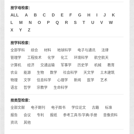
按字母检索：
ALL
A
B
C
D
E
F
G
H
I
J
K
L
M
N
O
P
Q
R
S
T
U
V
W
X
Y
Z
按学科检索：
全部学科
综合
材料
地球科学
电子与通讯
法律
管理学
工程技术
化学
化工
环境科学
航空航天
计算机
经济
交通运输
军事学
历史学
机械
教育
农业
能源
生物
数学
社会科学
天文学
土木建筑
物理
文学
信息科学
心理学
新闻
医学
艺术
语言
哲学
宗教学
生命科学
按类型检索：
全部文献
电子期刊
电子图书
学位论文
古籍
标准
报告
会议
专利
报纸
参考工具书/字典/手册
音像资料
资讯
其他