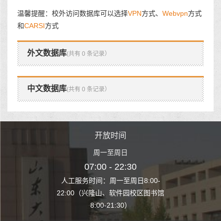
温馨提醒：校外访问数据库可以选择
VPN
方式、
Webvpn
方式
和
CARSI
方式
外文数据库
(共有 0 条记录）
中文数据库
(共有 0 条记录）
时间
开放时间
开
至周日
周一至周日
周一
 22:30
07:00 - 22:30
07:00
至周日8:00-
人工服务时间：周一至周日8:00-
人工服务时间：
、软件园校区图书馆
22:00（兴隆山、软件园校区图书馆
22:00（兴隆
1:30）
8:00-21:30）
8:00