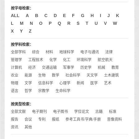
按字母检索：
ALL
A
B
C
D
E
F
G
H
I
J
K
L
M
N
O
P
Q
R
S
T
U
V
W
X
Y
Z
按学科检索：
全部学科
综合
材料
地球科学
电子与通讯
法律
管理学
工程技术
化学
化工
环境科学
航空航天
计算机
经济
交通运输
军事学
历史学
机械
教育
农业
能源
生物
数学
社会科学
天文学
土木建筑
物理
文学
信息科学
心理学
新闻
医学
艺术
语言
哲学
宗教学
生命科学
按类型检索：
全部文献
电子期刊
电子图书
学位论文
古籍
标准
报告
会议
专利
报纸
参考工具书/字典/手册
音像资料
资讯
其他