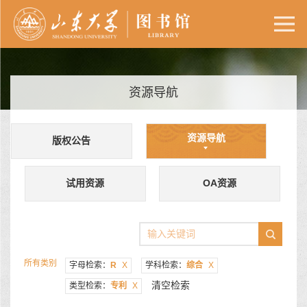
资源导航
资源导航
版权公告
试用资源
OA资源
所有类别
字母检索：
R
X
学科检索：
综合
X
清空检索
类型检索：
专利
X