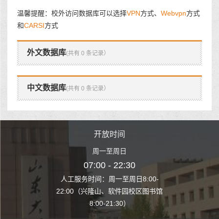
温馨提醒：校外访问数据库可以选择
VPN
方式、
Webvpn
方式
和
CARSI
方式
外文数据库
(共有 0 条记录）
中文数据库
(共有 0 条记录）
时间
开放时间
开
至周日
周一至周日
周一
 22:30
07:00 - 22:30
07:00
至周日8:00-
人工服务时间：周一至周日8:00-
人工服务时间：
、软件园校区图书馆
22:00（兴隆山、软件园校区图书馆
22:00（兴隆
1:30）
8:00-21:30）
8:00