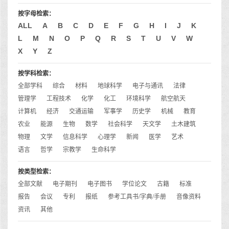
按字母检索：
ALL
A
B
C
D
E
F
G
H
I
J
K
L
M
N
O
P
Q
R
S
T
U
V
W
X
Y
Z
按学科检索：
全部学科
综合
材料
地球科学
电子与通讯
法律
管理学
工程技术
化学
化工
环境科学
航空航天
计算机
经济
交通运输
军事学
历史学
机械
教育
农业
能源
生物
数学
社会科学
天文学
土木建筑
物理
文学
信息科学
心理学
新闻
医学
艺术
语言
哲学
宗教学
生命科学
按类型检索：
全部文献
电子期刊
电子图书
学位论文
古籍
标准
报告
会议
专利
报纸
参考工具书/字典/手册
音像资料
资讯
其他