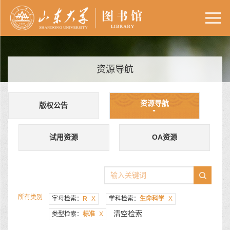
资源导航
资源导航
版权公告
试用资源
OA资源
所有类别
字母检索：
R
X
学科检索：
生命科学
X
清空检索
类型检索：
标准
X