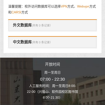
温馨提醒：校外访问数据库可以选择
VPN
方式、
Webvpn
方式
和
CARSI
方式
外文数据库
(共有 0 条记录）
中文数据库
(共有 0 条记录）
时间
开放时间
开
至周日
周一至周日
周一
 22:30
07:00 - 22:30
07:00
至周日8:00-
人工服务时间：周一至周日8:00-
人工服务时间：
、软件园校区图书馆
22:00（兴隆山、软件园校区图书馆
22:00（兴隆
1:30）
8:00-21:30）
8:00