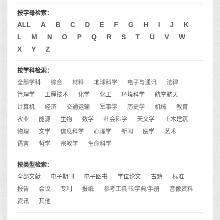
按字母检索：
ALL
A
B
C
D
E
F
G
H
I
J
K
L
M
N
O
P
Q
R
S
T
U
V
W
X
Y
Z
按学科检索：
全部学科
综合
材料
地球科学
电子与通讯
法律
管理学
工程技术
化学
化工
环境科学
航空航天
计算机
经济
交通运输
军事学
历史学
机械
教育
农业
能源
生物
数学
社会科学
天文学
土木建筑
物理
文学
信息科学
心理学
新闻
医学
艺术
语言
哲学
宗教学
生命科学
按类型检索：
全部文献
电子期刊
电子图书
学位论文
古籍
标准
报告
会议
专利
报纸
参考工具书/字典/手册
音像资料
资讯
其他