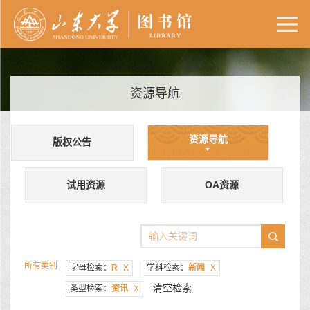
资源导航
资源导航
版权公告
试用资源
OA资源
所有类别
字母检索：
R
X
学科检索：
新闻
X
清空检索
类型检索：
资讯
X