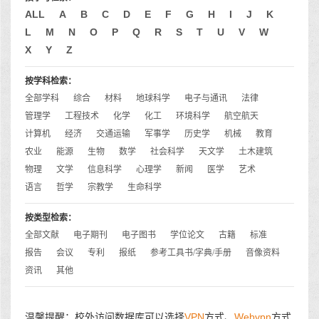
ALL
A
B
C
D
E
F
G
H
I
J
K
L
M
N
O
P
Q
R
S
T
U
V
W
X
Y
Z
按学科检索：
全部学科
综合
材料
地球科学
电子与通讯
法律
管理学
工程技术
化学
化工
环境科学
航空航天
计算机
经济
交通运输
军事学
历史学
机械
教育
农业
能源
生物
数学
社会科学
天文学
土木建筑
物理
文学
信息科学
心理学
新闻
医学
艺术
语言
哲学
宗教学
生命科学
按类型检索：
全部文献
电子期刊
电子图书
学位论文
古籍
标准
报告
会议
专利
报纸
参考工具书/字典/手册
音像资料
资讯
其他
温馨提醒：校外访问数据库可以选择
VPN
方式、
Webvpn
方式