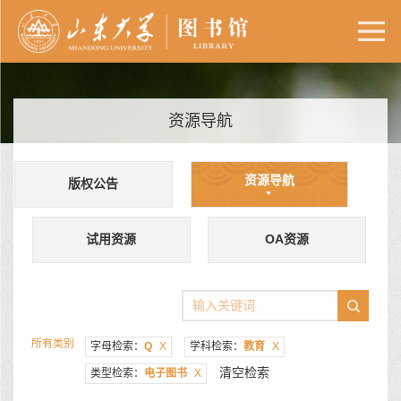
资源导航
资源导航
版权公告
试用资源
OA资源
所有类别
字母检索：
Q
X
学科检索：
教育
X
清空检索
类型检索：
电子图书
X