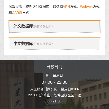
温馨提醒：校外访问数据库可以选择
VPN
方式、
Webvpn
方式
和
CARSI
方式
外文数据库
(共有 0 条记录）
中文数据库
(共有 0 条记录）
时间
开放时间
开
至周日
周一至周日
周一
 22:30
07:00 - 22:30
07:00
至周日8:00-
人工服务时间：周一至周日8:00-
人工服务时间：
、软件园校区图书馆
22:00（兴隆山、软件园校区图书馆
22:00（兴隆
1:30）
8:00-21:30）
8:00