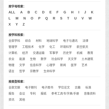
按字母检索：
ALL
A
B
C
D
E
F
G
H
I
J
K
L
M
N
O
P
Q
R
S
T
U
V
W
X
Y
Z
按学科检索：
全部学科
综合
材料
地球科学
电子与通讯
法律
管理学
工程技术
化学
化工
环境科学
航空航天
计算机
经济
交通运输
军事学
历史学
机械
教育
农业
能源
生物
数学
社会科学
天文学
土木建筑
物理
文学
信息科学
心理学
新闻
医学
艺术
语言
哲学
宗教学
生命科学
按类型检索：
全部文献
电子期刊
电子图书
学位论文
古籍
标准
报告
会议
专利
报纸
参考工具书/字典/手册
音像资料
资讯
其他