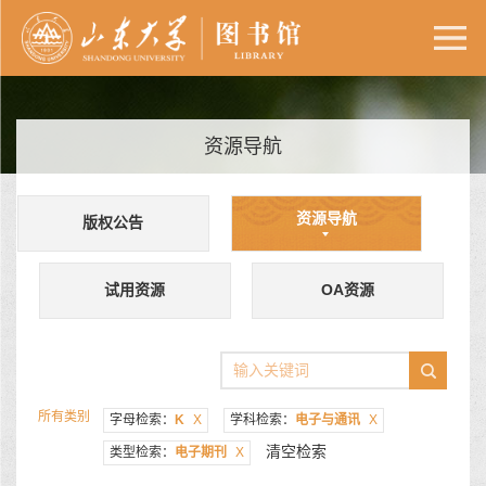
资源导航
资源导航
版权公告
试用资源
OA资源
所有类别
字母检索：
K
X
学科检索：
电子与通讯
X
清空检索
类型检索：
电子期刊
X