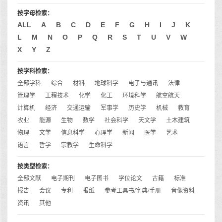
按字母检索：
ALL
A
B
C
D
E
F
G
H
I
J
K
L
M
N
O
P
Q
R
S
T
U
V
W
X
Y
Z
按学科检索：
全部学科
综合
材料
地球科学
电子与通讯
法律
管理学
工程技术
化学
化工
环境科学
航空航天
计算机
经济
交通运输
军事学
历史学
机械
教育
农业
能源
生物
数学
社会科学
天文学
土木建筑
物理
文学
信息科学
心理学
新闻
医学
艺术
语言
哲学
宗教学
生命科学
按类型检索：
全部文献
电子期刊
电子图书
学位论文
古籍
标准
报告
会议
专利
报纸
参考工具书/字典/手册
音像资料
资讯
其他