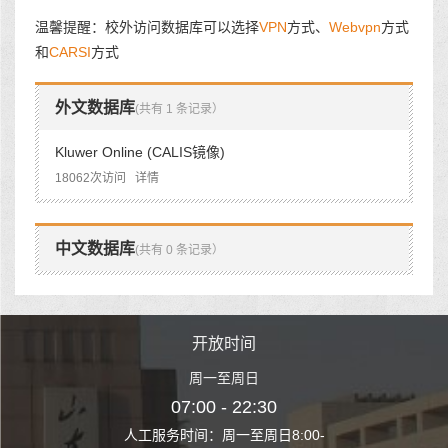
温馨提醒：校外访问数据库可以选择
VPN
方式、
Webvpn
方式
和
CARSI
方式
外文数据库
(共有 1 条记录）
Kluwer Online (CALIS镜像)
18062次访问
详情
中文数据库
(共有 0 条记录）
时间
开放时间
开
至周日
周一至周日
周一
 22:30
07:00 - 22:30
07:00
至周日8:00-
人工服务时间：周一至周日8:00-
人工服务时间：