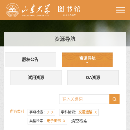
资源导航
资源导航
版权公告
试用资源
OA资源
所有类别
字母检索：
J
X
学科检索：
交通运输
X
清空检索
类型检索：
电子图书
X