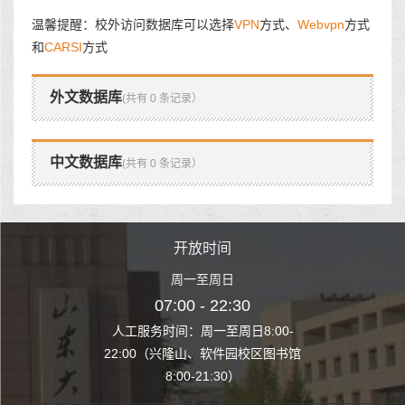
温馨提醒：校外访问数据库可以选择
VPN
方式、
Webvpn
方式
和
CARSI
方式
外文数据库
(共有 0 条记录）
中文数据库
(共有 0 条记录）
时间
开放时间
开
至周日
周一至周日
周一
 22:30
07:00 - 22:30
07:00
至周日8:00-
人工服务时间：周一至周日8:00-
人工服务时间：
、软件园校区图书馆
22:00（兴隆山、软件园校区图书馆
22:00（兴隆
1:30）
8:00-21:30）
8:00