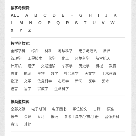
按字母检索：
ALL
A
B
C
D
E
F
G
H
I
J
K
L
M
N
O
P
Q
R
S
T
U
V
W
X
Y
Z
按学科检索：
全部学科
综合
材料
地球科学
电子与通讯
法律
管理学
工程技术
化学
化工
环境科学
航空航天
计算机
经济
交通运输
军事学
历史学
机械
教育
农业
能源
生物
数学
社会科学
天文学
土木建筑
物理
文学
信息科学
心理学
新闻
医学
艺术
语言
哲学
宗教学
生命科学
按类型检索：
全部文献
电子期刊
电子图书
学位论文
古籍
标准
报告
会议
专利
报纸
参考工具书/字典/手册
音像资料
资讯
其他