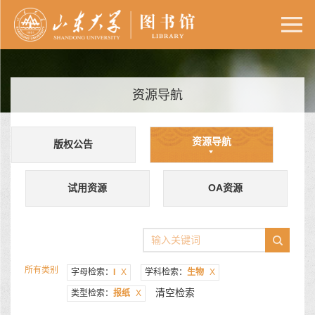
资源导航
资源导航
版权公告
试用资源
OA资源
所有类别
字母检索：
I
X
学科检索：
生物
X
清空检索
类型检索：
报纸
X