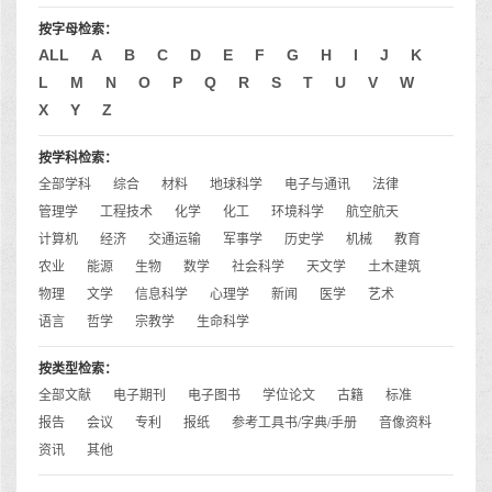
按字母检索：
ALL
A
B
C
D
E
F
G
H
I
J
K
L
M
N
O
P
Q
R
S
T
U
V
W
X
Y
Z
按学科检索：
全部学科
综合
材料
地球科学
电子与通讯
法律
管理学
工程技术
化学
化工
环境科学
航空航天
计算机
经济
交通运输
军事学
历史学
机械
教育
农业
能源
生物
数学
社会科学
天文学
土木建筑
物理
文学
信息科学
心理学
新闻
医学
艺术
语言
哲学
宗教学
生命科学
按类型检索：
全部文献
电子期刊
电子图书
学位论文
古籍
标准
报告
会议
专利
报纸
参考工具书/字典/手册
音像资料
资讯
其他