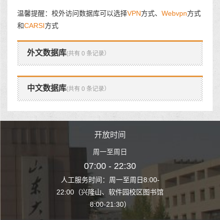
温馨提醒：校外访问数据库可以选择
VPN
方式、
Webvpn
方式
和
CARSI
方式
外文数据库
(共有 0 条记录）
中文数据库
(共有 0 条记录）
时间
开放时间
开
至周日
周一至周日
周一
 22:30
07:00 - 22:30
07:00
至周日8:00-
人工服务时间：周一至周日8:00-
人工服务时间：
、软件园校区图书馆
22:00（兴隆山、软件园校区图书馆
22:00（兴隆
1:30）
8:00-21:30）
8:00