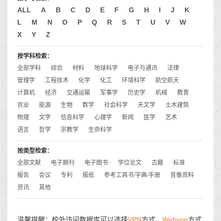
ALL
A
B
C
D
E
F
G
H
I
J
K
L
M
N
O
P
Q
R
S
T
U
V
W
X
Y
Z
按学科检索：
全部学科
综合
材料
地球科学
电子与通讯
法律
管理学
工程技术
化学
化工
环境科学
航空航天
计算机
经济
交通运输
军事学
历史学
机械
教育
农业
能源
生物
数学
社会科学
天文学
土木建筑
物理
文学
信息科学
心理学
新闻
医学
艺术
语言
哲学
宗教学
生命科学
按类型检索：
全部文献
电子期刊
电子图书
学位论文
古籍
标准
报告
会议
专利
报纸
参考工具书/字典/手册
音像资料
资讯
其他
温馨提醒：校外访问数据库可以选择
VPN
方式、
Webvpn
方式