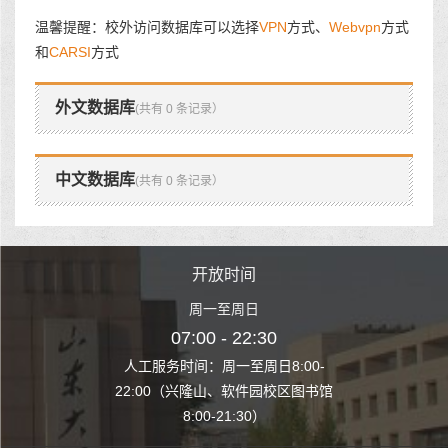
温馨提醒：校外访问数据库可以选择
VPN
方式、
Webvpn
方式
和
CARSI
方式
外文数据库
(共有 0 条记录）
中文数据库
(共有 0 条记录）
时间
开放时间
开
至周日
周一至周日
周一
 22:30
07:00 - 22:30
07:00
至周日8:00-
人工服务时间：周一至周日8:00-
人工服务时间：
、软件园校区图书馆
22:00（兴隆山、软件园校区图书馆
22:00（兴隆
1:30）
8:00-21:30）
8:00