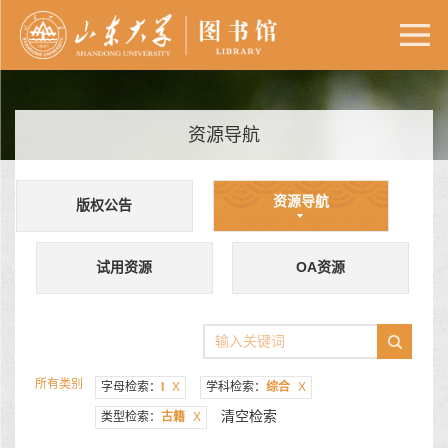
资源导航
资源导航
版权公告
试用资源
OA资源
所有类别
字母检索：
I
X
学科检索：
综合
X
清空检索
类型检索：
古籍
X