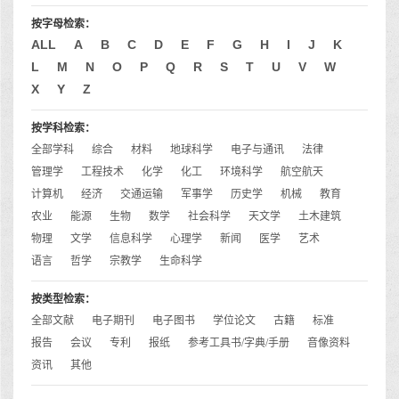
按字母检索：
ALL
A
B
C
D
E
F
G
H
I
J
K
L
M
N
O
P
Q
R
S
T
U
V
W
X
Y
Z
按学科检索：
全部学科
综合
材料
地球科学
电子与通讯
法律
管理学
工程技术
化学
化工
环境科学
航空航天
计算机
经济
交通运输
军事学
历史学
机械
教育
农业
能源
生物
数学
社会科学
天文学
土木建筑
物理
文学
信息科学
心理学
新闻
医学
艺术
语言
哲学
宗教学
生命科学
按类型检索：
全部文献
电子期刊
电子图书
学位论文
古籍
标准
报告
会议
专利
报纸
参考工具书/字典/手册
音像资料
资讯
其他