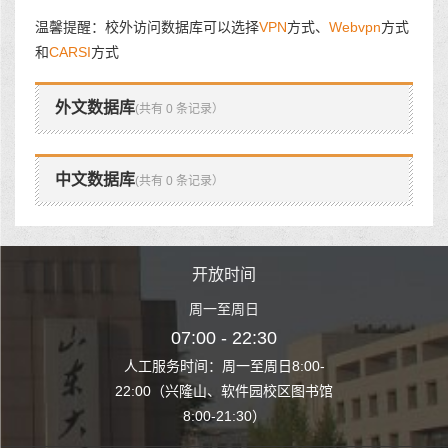
温馨提醒：校外访问数据库可以选择
VPN
方式、
Webvpn
方式
和
CARSI
方式
外文数据库
(共有 0 条记录）
中文数据库
(共有 0 条记录）
时间
开放时间
开
至周日
周一至周日
周一
 22:30
07:00 - 22:30
07:00
至周日8:00-
人工服务时间：周一至周日8:00-
人工服务时间：
、软件园校区图书馆
22:00（兴隆山、软件园校区图书馆
22:00（兴隆
1:30）
8:00-21:30）
8:00