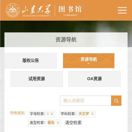
资源导航
资源导航
版权公告
试用资源
OA资源
所有类别
字母检索：
I
X
学科检索：
天文学
X
清空检索
类型检索：
报告
X