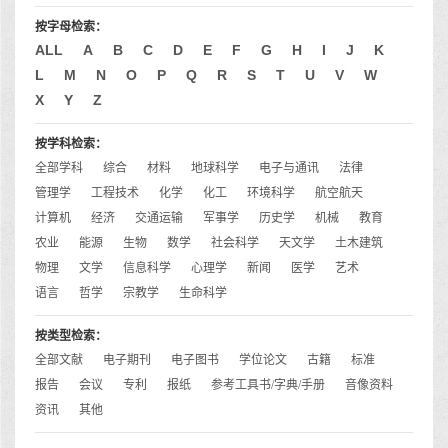
按字母检索：
ALL
A
B
C
D
E
F
G
H
I
J
K
L
M
N
O
P
Q
R
S
T
U
V
W
X
Y
Z
按学科检索：
全部学科
综合
材料
地球科学
电子与通讯
法律
管理学
工程技术
化学
化工
环境科学
航空航天
计算机
经济
交通运输
军事学
历史学
机械
教育
农业
能源
生物
数学
社会科学
天文学
土木建筑
物理
文学
信息科学
心理学
新闻
医学
艺术
语言
哲学
宗教学
生命科学
按类型检索：
全部文献
电子期刊
电子图书
学位论文
古籍
标准
报告
会议
专利
报纸
参考工具书/字典/手册
音像资料
资讯
其他