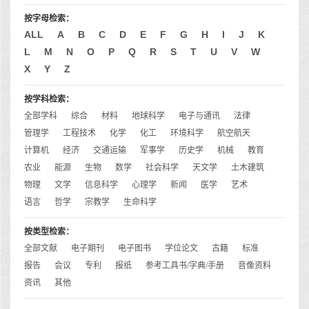
按字母检索：
ALL
A
B
C
D
E
F
G
H
I
J
K
L
M
N
O
P
Q
R
S
T
U
V
W
X
Y
Z
按学科检索：
全部学科
综合
材料
地球科学
电子与通讯
法律
管理学
工程技术
化学
化工
环境科学
航空航天
计算机
经济
交通运输
军事学
历史学
机械
教育
农业
能源
生物
数学
社会科学
天文学
土木建筑
物理
文学
信息科学
心理学
新闻
医学
艺术
语言
哲学
宗教学
生命科学
按类型检索：
全部文献
电子期刊
电子图书
学位论文
古籍
标准
报告
会议
专利
报纸
参考工具书/字典/手册
音像资料
资讯
其他