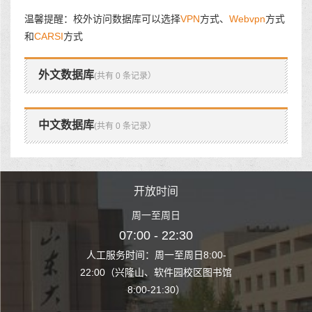
温馨提醒：校外访问数据库可以选择
VPN
方式、
Webvpn
方式
和
CARSI
方式
外文数据库
(共有 0 条记录）
中文数据库
(共有 0 条记录）
时间
开放时间
开
至周日
周一至周日
周一
 22:30
07:00 - 22:30
07:00
至周日8:00-
人工服务时间：周一至周日8:00-
人工服务时间：
、软件园校区图书馆
22:00（兴隆山、软件园校区图书馆
22:00（兴隆
1:30）
8:00-21:30）
8:00