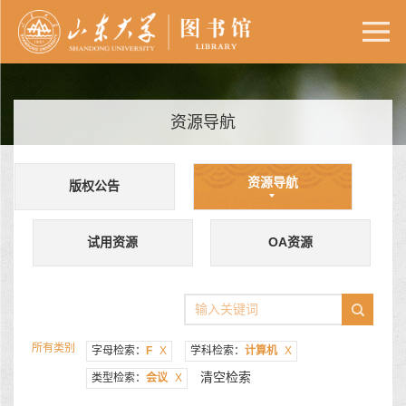
资源导航
资源导航
版权公告
试用资源
OA资源
所有类别
字母检索：
F
X
学科检索：
计算机
X
清空检索
类型检索：
会议
X