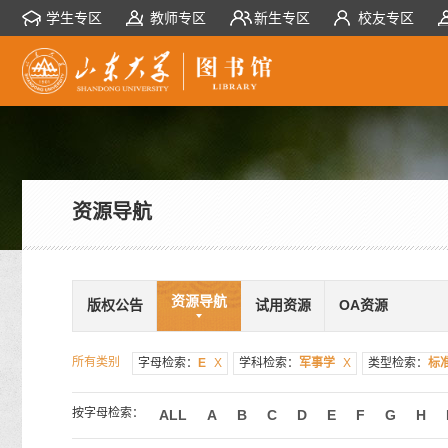
学生专区
教师专区
新生专区
校友专区
资源导航
资源导航
版权公告
试用资源
OA资源
所有类别
字母检索：
E
X
学科检索：
军事学
X
类型检索：
标
按字母检索：
ALL
A
B
C
D
E
F
G
H