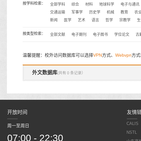
按学科检索：
全部学科
综合
材料
地球科学
电子与通讯
交通运输
军事学
历史学
机械
教育
农
新闻
医学
艺术
语言
哲学
宗教学
生
按类型检索：
全部文献
电子期刊
电子图书
学位论文
古
温馨提醒：校外访问数据库可以选择
VPN
方式、
Webvpn
方式
外文数据库
(共有 0 条记录）
开放时间
开放时间
友情
CALIS
周一至周日
周一至周日
NSTL
07:00 - 22:30
07:00 - 22:30