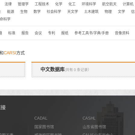
法律
管理学
工程技术
化学
化工
环境科学
航空航天
计算机
业
能源
生物
数学
社会科学
天文学
土木建筑
物理
文学
信
命科学
籍
标准
报告
会议
专利
报纸
参考工具书/字典/手册
音像资料
和
CARSI
方式
中文数据库
(共有 0 条记录）
链接
CADAL
CASHL
国家图书馆
山东省图书馆