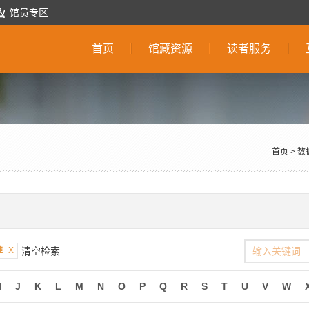
馆员专区
首页
馆藏资源
读者服务
首页
>
数
准
X
清空检索
I
J
K
L
M
N
O
P
Q
R
S
T
U
V
W