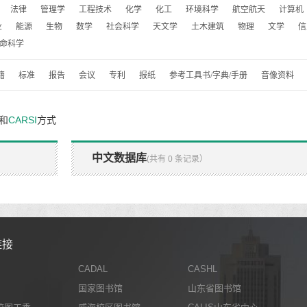
法律
管理学
工程技术
化学
化工
环境科学
航空航天
计算机
业
能源
生物
数学
社会科学
天文学
土木建筑
物理
文学
信
命科学
籍
标准
报告
会议
专利
报纸
参考工具书/字典/手册
音像资料
和
CARSI
方式
中文数据库
(共有 0 条记录）
链接
CADAL
CASHL
国家图书馆
山东省图书馆