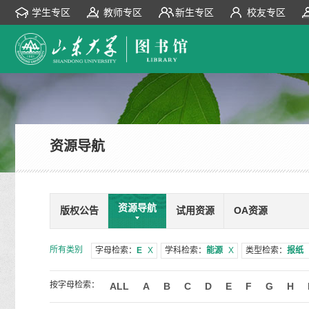
学生专区
教师专区
新生专区
校友专区
资源导航
资源导航
版权公告
试用资源
OA资源
所有类别
字母检索：
E
X
学科检索：
能源
X
类型检索：
报纸
按字母检索：
ALL
A
B
C
D
E
F
G
H