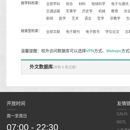
按学科检索：
全部学科
综合
材料
地球科学
电子与通讯
交通运输
军事学
历史学
机械
教育
农
新闻
医学
艺术
语言
哲学
宗教学
生
按类型检索：
全部文献
电子期刊
电子图书
学位论文
古
温馨提醒：校外访问数据库可以选择
VPN
方式、
Webvpn
方式
外文数据库
(共有 0 条记录）
开放时间
开放时间
友情
CALIS
周一至周日
周一至周日
NSTL
07:00 - 22:30
07:00 - 22:30