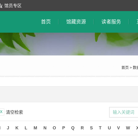
馆员专区
首页
馆藏资源
读者服务
首页
>
数
X
清空检索
I
J
K
L
M
N
O
P
Q
R
S
T
U
V
W