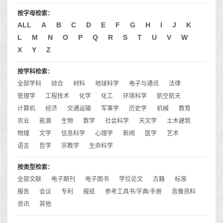
按字母检索：
ALL
A
B
C
D
E
F
G
H
I
J
K
L
M
N
O
P
Q
R
S
T
U
V
W
X
Y
Z
按学科检索：
全部学科
综合
材料
地球科学
电子与通讯
法律
管理学
工程技术
化学
化工
环境科学
航空航天
计算机
经济
交通运输
军事学
历史学
机械
教育
农业
能源
生物
数学
社会科学
天文学
土木建筑
物理
文学
信息科学
心理学
新闻
医学
艺术
语言
哲学
宗教学
生命科学
按类型检索：
全部文献
电子期刊
电子图书
学位论文
古籍
标准
报告
会议
专利
报纸
参考工具书/字典/手册
音像资料
资讯
其他