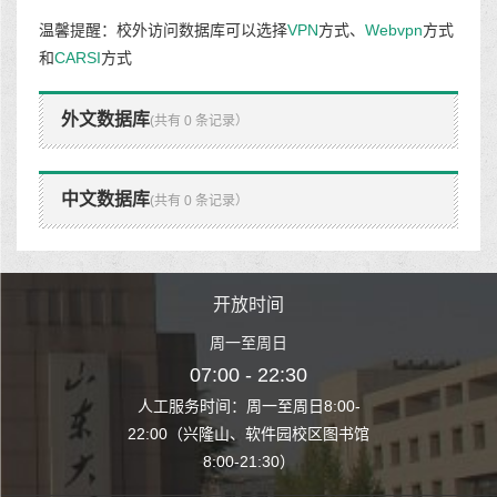
温馨提醒：校外访问数据库可以选择
VPN
方式、
Webvpn
方式
和
CARSI
方式
外文数据库
(共有 0 条记录）
中文数据库
(共有 0 条记录）
时间
开放时间
开
至周日
周一至周日
周一
 22:30
07:00 - 22:30
07:00
至周日8:00-
人工服务时间：周一至周日8:00-
人工服务时间：
、软件园校区图书馆
22:00（兴隆山、软件园校区图书馆
22:00（兴隆
1:30）
8:00-21:30）
8:00