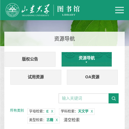
资源导航
资源导航
版权公告
试用资源
OA资源
所有类别
字母检索：
E
X
学科检索：
天文学
X
清空检索
类型检索：
古籍
X