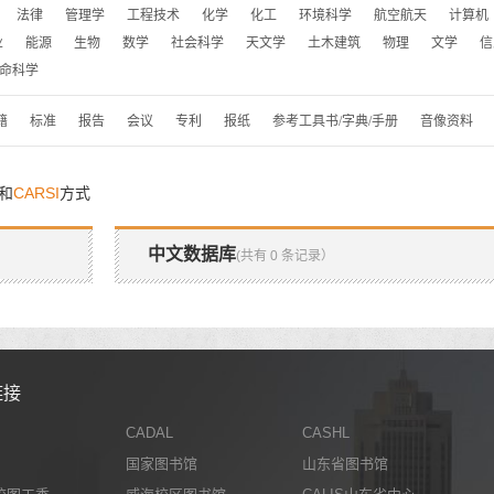
法律
管理学
工程技术
化学
化工
环境科学
航空航天
计算机
业
能源
生物
数学
社会科学
天文学
土木建筑
物理
文学
信
命科学
籍
标准
报告
会议
专利
报纸
参考工具书/字典/手册
音像资料
和
CARSI
方式
中文数据库
(共有 0 条记录）
链接
CADAL
CASHL
国家图书馆
山东省图书馆