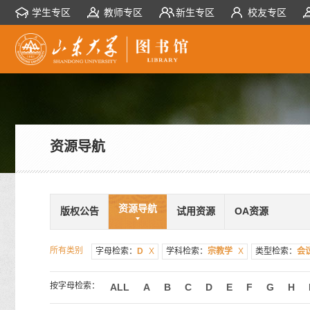
学生专区
教师专区
新生专区
校友专区
资源导航
资源导航
版权公告
试用资源
OA资源
所有类别
字母检索：
D
X
学科检索：
宗教学
X
类型检索：
会
按字母检索：
ALL
A
B
C
D
E
F
G
H