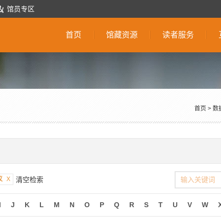
馆员专区
首页
馆藏资源
读者服务
首页
>
数
议
X
清空检索
I
J
K
L
M
N
O
P
Q
R
S
T
U
V
W