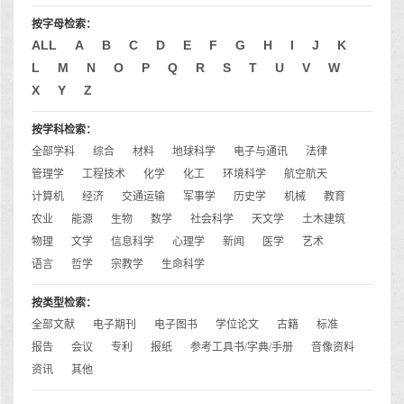
按字母检索：
ALL
A
B
C
D
E
F
G
H
I
J
K
L
M
N
O
P
Q
R
S
T
U
V
W
X
Y
Z
按学科检索：
全部学科
综合
材料
地球科学
电子与通讯
法律
管理学
工程技术
化学
化工
环境科学
航空航天
计算机
经济
交通运输
军事学
历史学
机械
教育
农业
能源
生物
数学
社会科学
天文学
土木建筑
物理
文学
信息科学
心理学
新闻
医学
艺术
语言
哲学
宗教学
生命科学
按类型检索：
全部文献
电子期刊
电子图书
学位论文
古籍
标准
报告
会议
专利
报纸
参考工具书/字典/手册
音像资料
资讯
其他