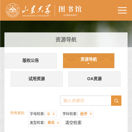
资源导航
资源导航
版权公告
试用资源
OA资源
所有类别
字母检索：
D
X
学科检索：
经济
X
清空检索
类型检索：
资讯
X