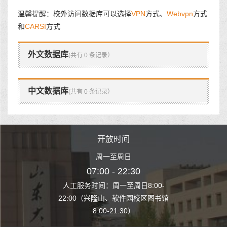
温馨提醒：校外访问数据库可以选择
VPN
方式、
Webvpn
方式
和
CARSI
方式
外文数据库
(共有 0 条记录）
中文数据库
(共有 0 条记录）
时间
开放时间
开
至周日
周一至周日
周一
 22:30
07:00 - 22:30
07:00
至周日8:00-
人工服务时间：周一至周日8:00-
人工服务时间：
、软件园校区图书馆
22:00（兴隆山、软件园校区图书馆
22:00（兴隆
1:30）
8:00-21:30）
8:00