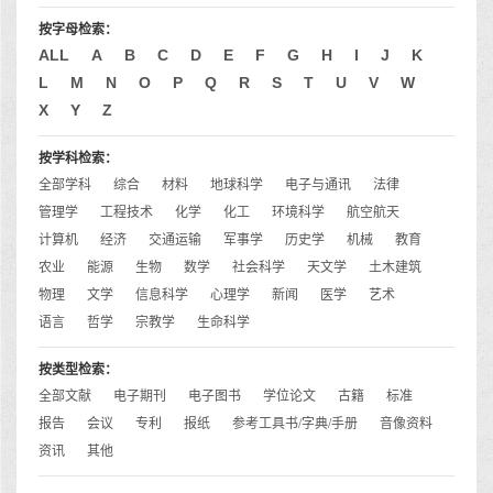
按字母检索：
ALL
A
B
C
D
E
F
G
H
I
J
K
L
M
N
O
P
Q
R
S
T
U
V
W
X
Y
Z
按学科检索：
全部学科
综合
材料
地球科学
电子与通讯
法律
管理学
工程技术
化学
化工
环境科学
航空航天
计算机
经济
交通运输
军事学
历史学
机械
教育
农业
能源
生物
数学
社会科学
天文学
土木建筑
物理
文学
信息科学
心理学
新闻
医学
艺术
语言
哲学
宗教学
生命科学
按类型检索：
全部文献
电子期刊
电子图书
学位论文
古籍
标准
报告
会议
专利
报纸
参考工具书/字典/手册
音像资料
资讯
其他