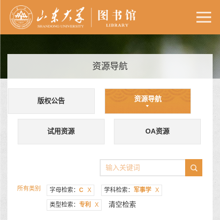
资源导航
资源导航
版权公告
试用资源
OA资源
所有类别
字母检索：
C
X
学科检索：
军事学
X
清空检索
类型检索：
专利
X