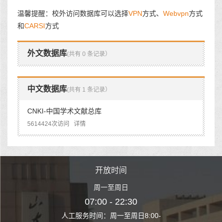
温馨提醒：校外访问数据库可以选择
VPN
方式、
Webvpn
方式
和
CARSI
方式
外文数据库
(共有 0 条记录）
中文数据库
(共有 1 条记录）
CNKI-中国学术文献总库
5614424次访问
详情
时间
开放时间
开
至周日
周一至周日
周一
 22:30
07:00 - 22:30
07:00
至周日8:00-
人工服务时间：周一至周日8:00-
人工服务时间：