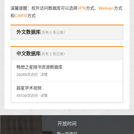
温馨提醒：校外访问数据库可以选择
VPN
方式、
Webvpn
方式
和
CARSI
方式
外文数据库
(共有 0 条记录）
中文数据库
(共有 2 条记录）
畅想之星随书资源数据库
26069次访问
详情
超星学术视频
45538次访问
详情
时间
开放时间
开
至周日
周一至周日
周一