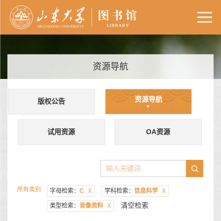
资源导航
资源导航
版权公告
试用资源
OA资源
所有类别
字母检索：
C
X
学科检索：
信息科学
X
清空检索
类型检索：
音像资料
X