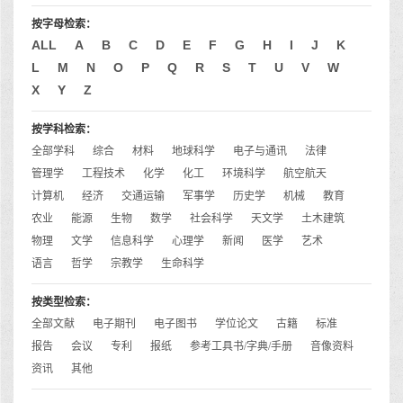
按字母检索：
ALL
A
B
C
D
E
F
G
H
I
J
K
L
M
N
O
P
Q
R
S
T
U
V
W
X
Y
Z
按学科检索：
全部学科
综合
材料
地球科学
电子与通讯
法律
管理学
工程技术
化学
化工
环境科学
航空航天
计算机
经济
交通运输
军事学
历史学
机械
教育
农业
能源
生物
数学
社会科学
天文学
土木建筑
物理
文学
信息科学
心理学
新闻
医学
艺术
语言
哲学
宗教学
生命科学
按类型检索：
全部文献
电子期刊
电子图书
学位论文
古籍
标准
报告
会议
专利
报纸
参考工具书/字典/手册
音像资料
资讯
其他