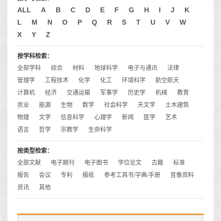
ALL
A
B
C
D
E
F
G
H
I
J
K
L
M
N
O
P
Q
R
S
T
U
V
W
X
Y
Z
按学科检索：
全部学科
综合
材料
地球科学
电子与通讯
法律
管理学
工程技术
化学
化工
环境科学
航空航天
计算机
经济
交通运输
军事学
历史学
机械
教育
农业
能源
生物
数学
社会科学
天文学
土木建筑
物理
文学
信息科学
心理学
新闻
医学
艺术
语言
哲学
宗教学
生命科学
按类型检索：
全部文献
电子期刊
电子图书
学位论文
古籍
标准
报告
会议
专利
报纸
参考工具书/字典/手册
音像资料
资讯
其他