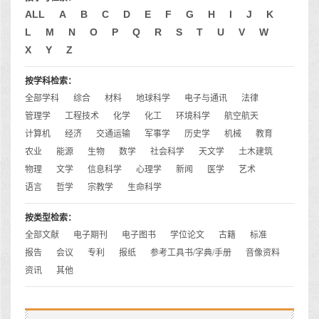
ALL
A
B
C
D
E
F
G
H
I
J
K
L
M
N
O
P
Q
R
S
T
U
V
W
X
Y
Z
按学科检索：
全部学科
综合
材料
地球科学
电子与通讯
法律
管理学
工程技术
化学
化工
环境科学
航空航天
计算机
经济
交通运输
军事学
历史学
机械
教育
农业
能源
生物
数学
社会科学
天文学
土木建筑
物理
文学
信息科学
心理学
新闻
医学
艺术
语言
哲学
宗教学
生命科学
按类型检索：
全部文献
电子期刊
电子图书
学位论文
古籍
标准
报告
会议
专利
报纸
参考工具书/字典/手册
音像资料
资讯
其他