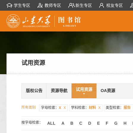
学生专区
教师专区
新生专区
校友专区
试用资源
试用资源
版权公告
资源导航
OA资源
所有类别
字母检索：
X
X
学科检索：
材料
X
类型检索：
报告
按字母检索：
ALL
A
B
C
D
E
F
G
H