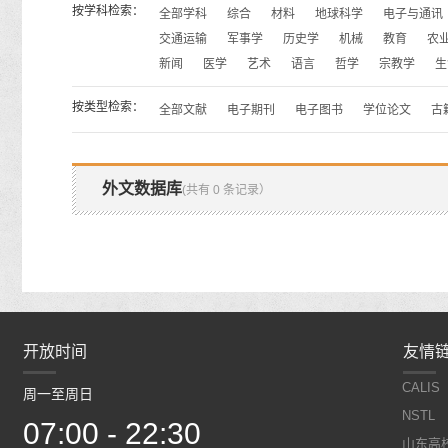
按学科检索：
全部学科
综合
材料
地球科学
电子与通讯
交通运输
军事学
历史学
机械
教育
农
新闻
医学
艺术
语言
哲学
宗教学
生
按类型检索：
全部文献
电子期刊
电子图书
学位论文
古
外文数据库
(共有 0 条记录）
开放时间
开放时间
友情
CALIS
周一至周日
周一至周日
NSTL
07:00 - 22:30
07:00 - 22:30
山东高