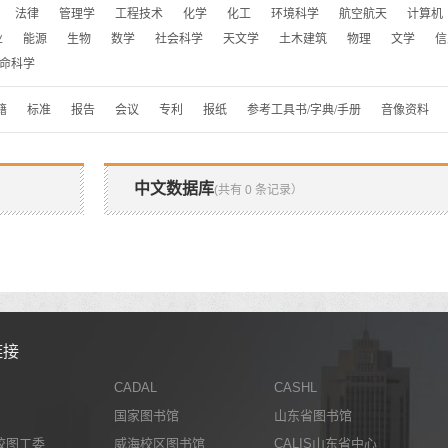
法律
管理学
工程技术
化学
化工
环境科学
航空航天
计算机
业
能源
生物
数学
社会科学
天文学
土木建筑
物理
文学
信
命科学
籍
标准
报告
会议
专利
报纸
参考工具书/字典/手册
音像资料
中文数据库
(共有 0 条记录）
链接
CADAL
CASHL
国家图书馆
山东省图书馆
校图工委
威海校区图书馆
CALIS山东省中心