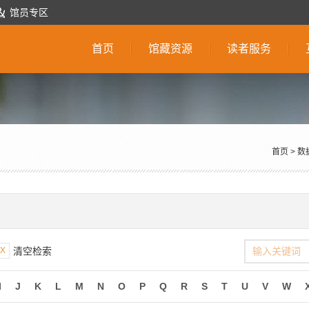
馆员专区
首页
馆藏资源
读者服务
首页
>
数
X
清空检索
I
J
K
L
M
N
O
P
Q
R
S
T
U
V
W