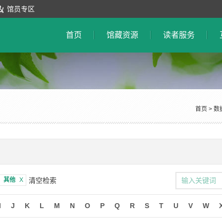
馆员专区
首页
馆藏资源
读者服务
首页
>
数
：
其他
X
清空检索
I
J
K
L
M
N
O
P
Q
R
S
T
U
V
W