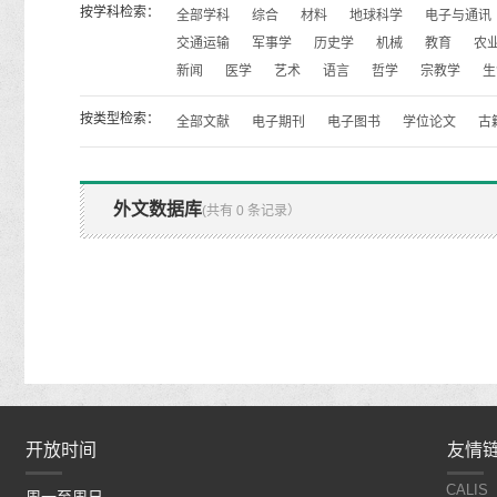
按学科检索：
全部学科
综合
材料
地球科学
电子与通讯
交通运输
军事学
历史学
机械
教育
农
新闻
医学
艺术
语言
哲学
宗教学
生
按类型检索：
全部文献
电子期刊
电子图书
学位论文
古
外文数据库
(共有 0 条记录）
开放时间
开放时间
友情
CALIS