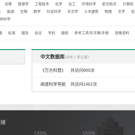
法律
管理学
工程技术
化学
化工
环境科学
航空航天
计算机
业
能源
生物
数学
社会科学
天文学
土木建筑
物理
文学
信
命科学
籍
标准
报告
会议
专利
报纸
参考工具书/字典/手册
音像资料
中文数据库
(共有 2 条记录）
《万方科慧》 共访问800次
闻道科学导航 共访问1462次
链接
CADAL
CASHL