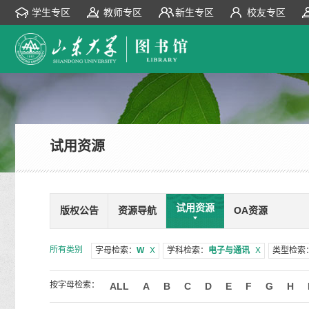
学生专区
教师专区
新生专区
校友专区
试用资源
试用资源
版权公告
资源导航
OA资源
所有类别
字母检索：
W
X
学科检索：
电子与通讯
X
类型检索
按字母检索：
ALL
A
B
C
D
E
F
G
H