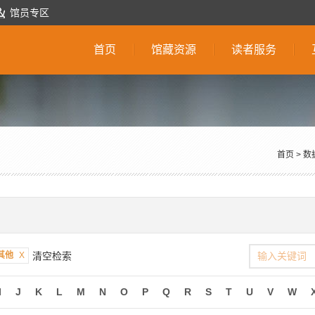
馆员专区
首页
馆藏资源
读者服务
首页
>
数
其他
X
清空检索
I
J
K
L
M
N
O
P
Q
R
S
T
U
V
W