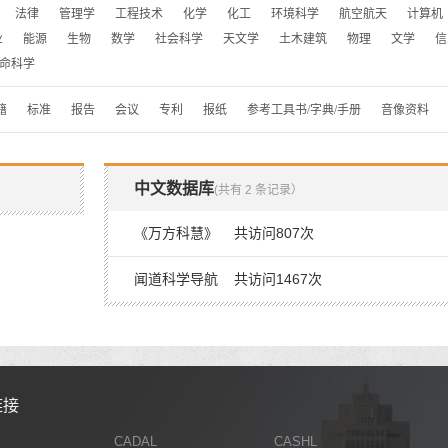
法律
管理学
工程技术
化学
化工
环境科学
航空航天
计算机
业
能源
生物
数学
社会科学
天文学
土木建筑
物理
文学
信
命科学
籍
标准
报告
会议
专利
报纸
参考工具书/字典/手册
音像资料
中文数据库
(共有 2 条记录）
《万方科慧》 共访问807次
闻道科学导航 共访问1467次
链接
CADAL
CASHL