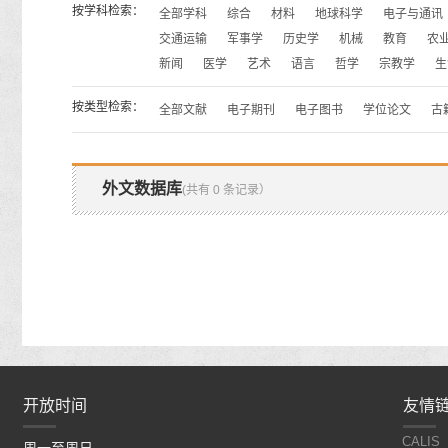
按学科检索：
全部学科
综合
材料
地球科学
电子与通讯
交通运输
军事学
历史学
机械
教育
农
新闻
医学
艺术
语言
哲学
宗教学
生
按类型检索：
全部文献
电子期刊
电子图书
学位论文
古
外文数据库
(共有 0 条记录）
开放时间
开放时间
友情
CALIS