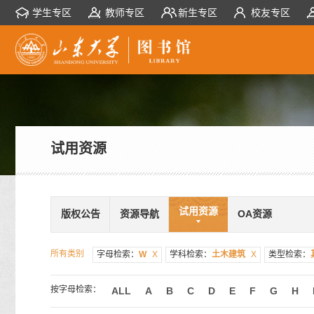
学生专区
教师专区
新生专区
校友专区
试用资源
试用资源
版权公告
资源导航
OA资源
所有类别
字母检索：
W
X
学科检索：
土木建筑
X
类型检索：
按字母检索：
ALL
A
B
C
D
E
F
G
H