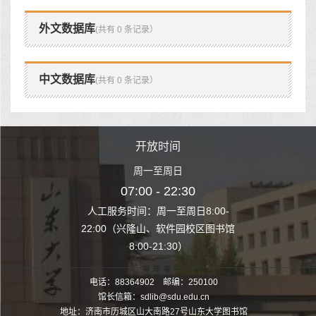
外文数据库
(共有 0 条记录）
中文数据库
(共有 0 条记录）
时间
开放时间
开
至周日
周一至周日
周一
 22:30
07:00 - 22:30
07:00
至周日8:00-
人工服务时间：周一至周日8:00-
人工服务时间：
、软件园校区图书馆
22:00（兴隆山、软件园校区图书馆
22:00（兴隆
1:30）
8:00-21:30）
8:00
电话：88364902 邮编：250100
馆长信箱：sdlib@sdu.edu.cn
地址：济南市历城区山大南路27号山东大学图书馆