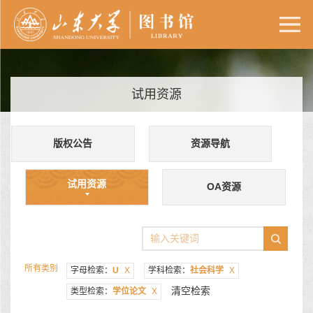
试用资源
版权公告
资源导航
试用资源
OA资源
所有类别
字母检索：
U
X
学科检索：
社会科学
X
清空检索
类型检索：
学位论文
X