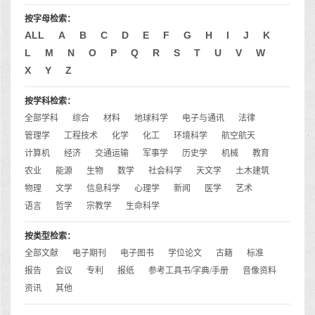
按字母检索：
ALL
A
B
C
D
E
F
G
H
I
J
K
L
M
N
O
P
Q
R
S
T
U
V
W
X
Y
Z
按学科检索：
全部学科
综合
材料
地球科学
电子与通讯
法律
管理学
工程技术
化学
化工
环境科学
航空航天
计算机
经济
交通运输
军事学
历史学
机械
教育
农业
能源
生物
数学
社会科学
天文学
土木建筑
物理
文学
信息科学
心理学
新闻
医学
艺术
语言
哲学
宗教学
生命科学
按类型检索：
全部文献
电子期刊
电子图书
学位论文
古籍
标准
报告
会议
专利
报纸
参考工具书/字典/手册
音像资料
资讯
其他