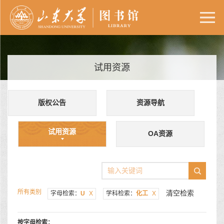
试用资源
版权公告
资源导航
试用资源
OA资源
所有类别
清空检索
字母检索：
U
X
学科检索：
化工
X
按字母检索：