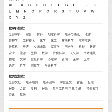
ALL
A
B
C
D
E
F
G
H
I
J
K
L
M
N
O
P
Q
R
S
T
U
V
W
X
Y
Z
按学科检索：
全部学科
综合
材料
地球科学
电子与通讯
法律
管理学
工程技术
化学
化工
环境科学
航空航天
计算机
经济
交通运输
军事学
历史学
机械
教育
农业
能源
生物
数学
社会科学
天文学
土木建筑
物理
文学
信息科学
心理学
新闻
医学
艺术
语言
哲学
宗教学
生命科学
按类型检索：
全部文献
电子期刊
电子图书
学位论文
古籍
标准
报告
会议
专利
报纸
参考工具书/字典/手册
音像资料
资讯
其他