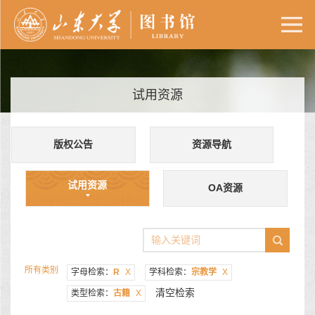
试用资源
版权公告
资源导航
试用资源
OA资源
所有类别
字母检索：
R
X
学科检索：
宗教学
X
清空检索
类型检索：
古籍
X