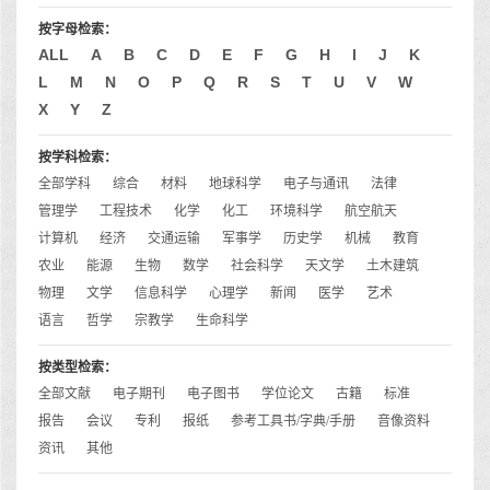
按字母检索：
ALL
A
B
C
D
E
F
G
H
I
J
K
L
M
N
O
P
Q
R
S
T
U
V
W
X
Y
Z
按学科检索：
全部学科
综合
材料
地球科学
电子与通讯
法律
管理学
工程技术
化学
化工
环境科学
航空航天
计算机
经济
交通运输
军事学
历史学
机械
教育
农业
能源
生物
数学
社会科学
天文学
土木建筑
物理
文学
信息科学
心理学
新闻
医学
艺术
语言
哲学
宗教学
生命科学
按类型检索：
全部文献
电子期刊
电子图书
学位论文
古籍
标准
报告
会议
专利
报纸
参考工具书/字典/手册
音像资料
资讯
其他