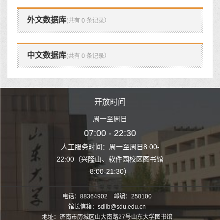
外文数据库
(共有 0 条记录）
中文数据库
(共有 0 条记录）
时间
开放时间
开
至周日
周一至周日
周一
 22:30
07:00 - 22:30
07:00
至周日8:00-
人工服务时间：周一至周日8:00-
人工服务时间：
、软件园校区图书馆
22:00（兴隆山、软件园校区图书馆
22:00（兴隆
1:30）
8:00-21:30）
8:00
电话：88364902 邮编：250100
馆长信箱：sdlib@sdu.edu.cn
地址：济南市历城区山大南路27号山东大学图书馆