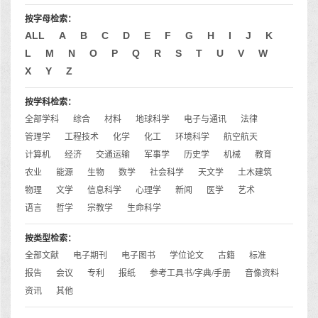
按字母检索：
ALL
A
B
C
D
E
F
G
H
I
J
K
L
M
N
O
P
Q
R
S
T
U
V
W
X
Y
Z
按学科检索：
全部学科
综合
材料
地球科学
电子与通讯
法律
管理学
工程技术
化学
化工
环境科学
航空航天
计算机
经济
交通运输
军事学
历史学
机械
教育
农业
能源
生物
数学
社会科学
天文学
土木建筑
物理
文学
信息科学
心理学
新闻
医学
艺术
语言
哲学
宗教学
生命科学
按类型检索：
全部文献
电子期刊
电子图书
学位论文
古籍
标准
报告
会议
专利
报纸
参考工具书/字典/手册
音像资料
资讯
其他