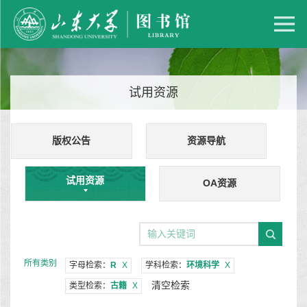
试用资源
版权公告
资源导航
试用资源
OA资源
所有类别
字母检索：
R
X
学科检索：
环境科学
X
清空检索
类型检索：
古籍
X