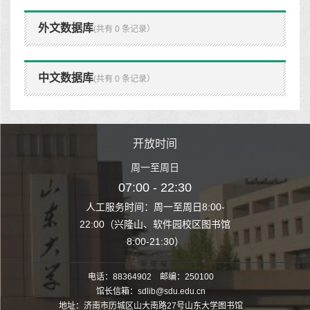
外文数据库
(共有 0 条记录）
中文数据库
(共有 0 条记录）
时间
开放时间
开
至周日
周一至周日
周一
 22:30
07:00 - 22:30
07:00
至周日8:00-
人工服务时间：周一至周日8:00-
人工服务时间：
、软件园校区图书馆
22:00（兴隆山、软件园校区图书馆
22:00（兴隆
1:30）
8:00-21:30）
8:00
电话：88364902 邮编：250100
馆长信箱：sdlib@sdu.edu.cn
地址：济南市历城区山大南路27号山东大学图书馆