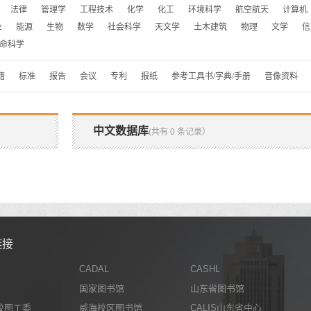
法律
管理学
工程技术
化学
化工
环境科学
航空航天
计算机
业
能源
生物
数学
社会科学
天文学
土木建筑
物理
文学
信
命科学
籍
标准
报告
会议
专利
报纸
参考工具书/字典/手册
音像资料
中文数据库
(共有 0 条记录）
链接
CADAL
CASHL
国家图书馆
山东省图书馆
校图工委
威海校区图书馆
CALIS山东省中心