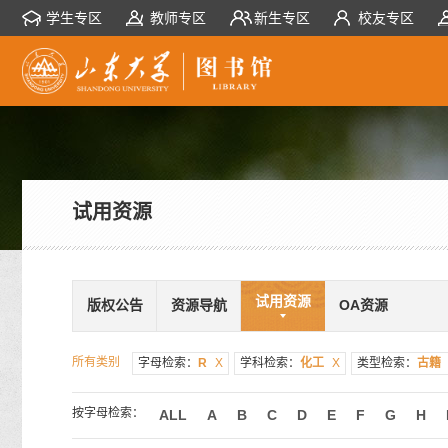
学生专区
教师专区
新生专区
校友专区
试用资源
试用资源
版权公告
资源导航
OA资源
所有类别
字母检索：
R
X
学科检索：
化工
X
类型检索：
古籍
按字母检索：
ALL
A
B
C
D
E
F
G
H