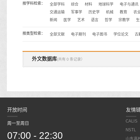
按学科检索：
全部学科
综合
材料
地球科学
电子与通讯
交通运输
军事学
历史学
机械
教育
农
新闻
医学
艺术
语言
哲学
宗教学
生
按类型检索：
全部文献
电子期刊
电子图书
学位论文
古
外文数据库
(共有 0 条记录）
开放时间
开放时间
友情
CALIS
周一至周日
周一至周日
NSTL
07:00 - 22:30
07:00 - 22:30
山东高