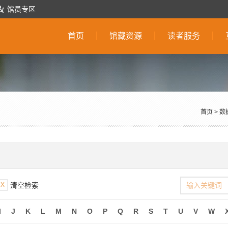
馆员专区
首页
馆藏资源
读者服务
首页
>
数
X
清空检索
I
J
K
L
M
N
O
P
Q
R
S
T
U
V
W