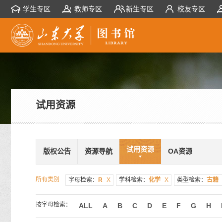
学生专区
教师专区
新生专区
校友专区
试用资源
试用资源
版权公告
资源导航
OA资源
所有类别
字母检索：
R
X
学科检索：
化学
X
类型检索：
古籍
按字母检索：
ALL
A
B
C
D
E
F
G
H