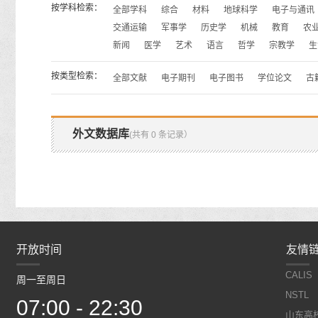
按学科检索：
全部学科
综合
材料
地球科学
电子与通讯
交通运输
军事学
历史学
机械
教育
农
新闻
医学
艺术
语言
哲学
宗教学
生
按类型检索：
全部文献
电子期刊
电子图书
学位论文
古
外文数据库
(共有 0 条记录）
开放时间
开放时间
友情
CALIS
周一至周日
周一至周日
NSTL
07:00 - 22:30
07:00 - 22:30
山东高