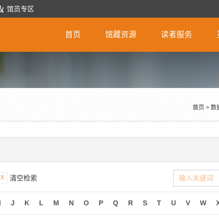
馆员专区
首页
馆藏资源
读者服务
首页
>
数
X
清空检索
I
J
K
L
M
N
O
P
Q
R
S
T
U
V
W