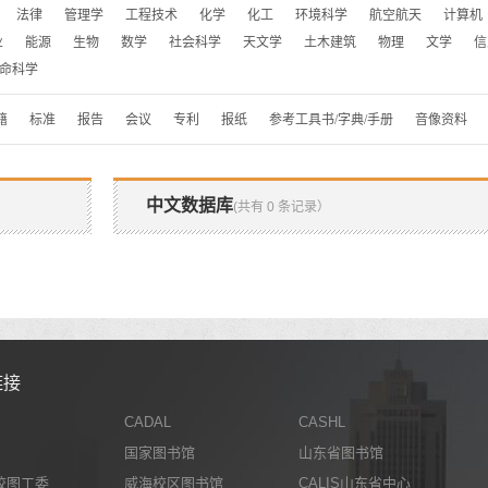
法律
管理学
工程技术
化学
化工
环境科学
航空航天
计算机
业
能源
生物
数学
社会科学
天文学
土木建筑
物理
文学
信
命科学
籍
标准
报告
会议
专利
报纸
参考工具书/字典/手册
音像资料
中文数据库
(共有 0 条记录）
链接
CADAL
CASHL
国家图书馆
山东省图书馆
校图工委
威海校区图书馆
CALIS山东省中心