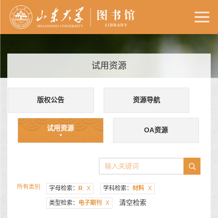
试用资源
版权公告
资源导航
试用资源
OA资源
所有类别
字母检索：
R
X
学科检索：
材料
X
清空检索
类型检索：
电子期刊
X