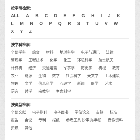
按字母检索：
ALL
A
B
C
D
E
F
G
H
I
J
K
L
M
N
O
P
Q
R
S
T
U
V
W
X
Y
Z
按学科检索：
全部学科
综合
材料
地球科学
电子与通讯
法律
管理学
工程技术
化学
化工
环境科学
航空航天
计算机
经济
交通运输
军事学
历史学
机械
教育
农业
能源
生物
数学
社会科学
天文学
土木建筑
物理
文学
信息科学
心理学
新闻
医学
艺术
语言
哲学
宗教学
生命科学
按类型检索：
全部文献
电子期刊
电子图书
学位论文
古籍
标准
报告
会议
专利
报纸
参考工具书/字典/手册
音像资料
资讯
其他