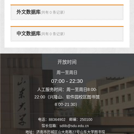
外文数据库
(共有 0 条记录）
中文数据库
(共有 0 条记录）
时间
开放时间
开
至周日
周一至周日
周一
 22:30
07:00 - 22:30
07:00
至周日8:00-
人工服务时间：周一至周日8:00-
人工服务时间：
、软件园校区图书馆
22:00（兴隆山、软件园校区图书馆
22:00（兴隆
1:30）
8:00-21:30）
8:00
电话：88364902 邮编：250100
馆长信箱：sdlib@sdu.edu.cn
地址：济南市历城区山大南路27号山东大学图书馆