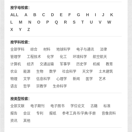
按字母检索：
ALL
A
B
C
D
E
F
G
H
I
J
K
L
M
N
O
P
Q
R
S
T
U
V
W
X
Y
Z
按学科检索：
全部学科
综合
材料
地球科学
电子与通讯
法律
管理学
工程技术
化学
化工
环境科学
航空航天
计算机
经济
交通运输
军事学
历史学
机械
教育
农业
能源
生物
数学
社会科学
天文学
土木建筑
物理
文学
信息科学
心理学
新闻
医学
艺术
语言
哲学
宗教学
生命科学
按类型检索：
全部文献
电子期刊
电子图书
学位论文
古籍
标准
报告
会议
专利
报纸
参考工具书/字典/手册
音像资料
资讯
其他