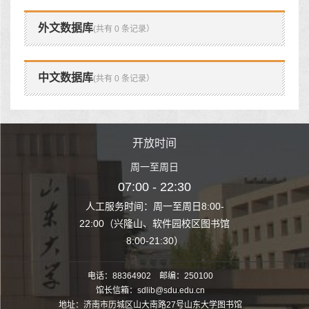
外文数据库
(共有 0 条记录）
中文数据库
(共有 0 条记录）
时间
开放时间
开
至周日
周一至周日
周一
 22:30
07:00 - 22:30
07:00
至周日8:00-
人工服务时间：周一至周日8:00-
人工服务时间：
、软件园校区图书馆
22:00（兴隆山、软件园校区图书馆
22:00（兴隆
1:30）
8:00-21:30）
8:00
电话：88364902 邮编：250100
馆长信箱：sdlib@sdu.edu.cn
地址：济南市历城区山大南路27号山东大学图书馆