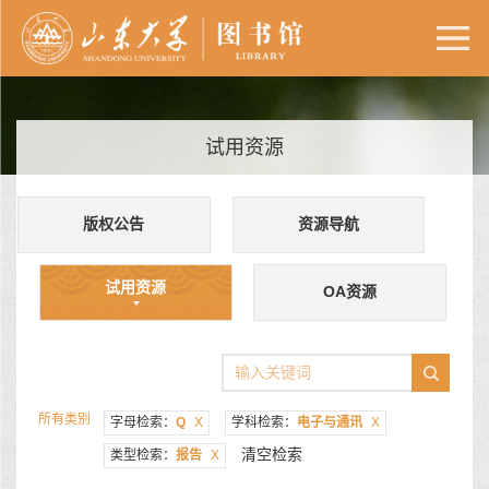
试用资源
版权公告
资源导航
试用资源
OA资源
所有类别
字母检索：
Q
X
学科检索：
电子与通讯
X
清空检索
类型检索：
报告
X