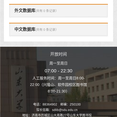
外文数据库
(共有 0 条记录）
中文数据库
(共有 0 条记录）
时间
开放时间
开
至周日
周一至周日
周一
 22:30
07:00 - 22:30
07:00
至周日8:00-
人工服务时间：周一至周日8:00-
人工服务时间：
、软件园校区图书馆
22:00（兴隆山、软件园校区图书馆
22:00（兴隆
1:30）
8:00-21:30）
8:00
电话：88364902 邮编：250100
馆长信箱：sdlib@sdu.edu.cn
地址：济南市历城区山大南路27号山东大学图书馆