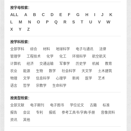
按字母检索：
ALL
A
B
C
D
E
F
G
H
I
J
K
L
M
N
O
P
Q
R
S
T
U
V
W
X
Y
Z
按学科检索：
全部学科
综合
材料
地球科学
电子与通讯
法律
管理学
工程技术
化学
化工
环境科学
航空航天
计算机
经济
交通运输
军事学
历史学
机械
教育
农业
能源
生物
数学
社会科学
天文学
土木建筑
物理
文学
信息科学
心理学
新闻
医学
艺术
语言
哲学
宗教学
生命科学
按类型检索：
全部文献
电子期刊
电子图书
学位论文
古籍
标准
报告
会议
专利
报纸
参考工具书/字典/手册
音像资料
资讯
其他