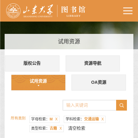
试用资源
版权公告
资源导航
试用资源
OA资源
所有类别
字母检索：
M
X
学科检索：
交通运输
X
清空检索
类型检索：
古籍
X